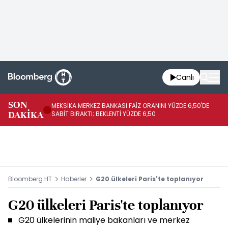
Canlı
SON
MEKSİKA MERKEZ BANKASI FAİZ ORANINI YÜZDE 6,50'DE
OY
DAKİKA
SABİT BIRAKTI; BEKLENTİ YÜZDE 6,50
AÇ
Bloomberg HT
Haberler
G20 ülkeleri Paris'te toplanıyor
G20 ülkeleri Paris'te toplanıyor
G20 ülkelerinin maliye bakanları ve merkez