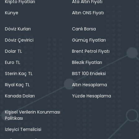
Kripto Fiyatları
Ata Altın Fiyatı
Künye
Altın ONS Fiyatı
Döviz Kurları
Canlı Borsa
Döviz Çevirici
Gümüş Fiyatları
Dolar TL
Brent Petrol Fiyatı
Euro TL
Bilezik Fiyatları
Sterin Kaç TL
BIST 100 Endeksi
Riyal Kaç TL
Altın Hesaplama
Kanada Doları
Yüzde Hesaplama
Kişisel Verilerin Korunması
Politikası
İzleyici Temsilcisi