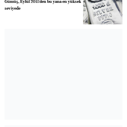
Gümüş, Eylül 2011'den bu yana en yüksek
seviyede