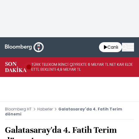
Canlı
SON
TÜRK TELEKOM İKİNCİ ÇEYREKTE 6 MİLYAR TL NET KAR ELDE
AB
DAKİKA
ETTİ; BEKLENTİ 4,9 MİLYAR TL
İR
Bloomberg HT
Haberler
Galatasaray'da 4. Fatih Terim
dönemi
Galatasaray'da 4. Fatih Terim