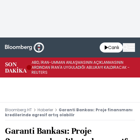
Canlı
ABD, İRAN-UMMAN ANLAŞMASININ AÇIKLANMASININ
AB
SON
ARDINDAN İRAN'A UYGULADIĞI ABLUKAYI KALDIRACAK -
GE
DAKİKA
REUTERS
UY
Bloomberg HT
Haberler
Garanti Bankası: Proje finansmanı
kredilerinde agresif artış olabilir
Garanti Bankası: Proje