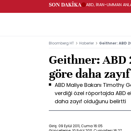
SON DAKİKA
ABD, İRAN-UMMAN ANLA
Bloomberg HT
Haberler
Geithner: ABD 2
Geithner: ABD 2
göre daha zayıf
ABD Maliye Bakanı Timothy Ge
verdiği özel röportajda ABD e
daha zayıf olduğunu belirtti
Giriş: 09 Eylül 2011, Cuma 16:05
Güncelleme: 10 Eylül 2011, Cumartesi 16:27