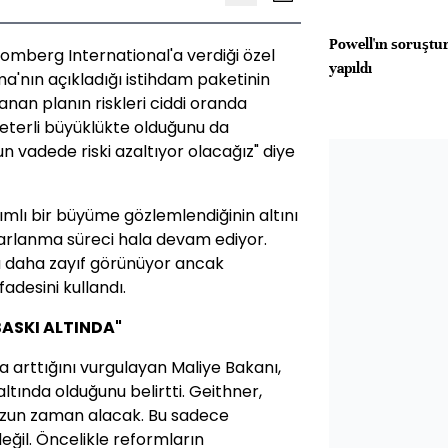
Powell'ın soruştu
omberg International'a verdiği özel
yapıldı
nın açıkladığı istihdam paketinin
nan planın riskleri ciddi oranda
yeterli büyüklükte olduğunu da
 vadede riski azaltıyor olacağız" diye
ımlı bir büyüme gözlemlendiğinin altını
parlanma süreci hala devam ediyor.
a daha zayıf görünüyor ancak
desini kullandı.
BASKI ALTINDA"
 arttığını vurgulayan Maliye Bakanı,
ltında olduğunu belirtti. Geithner,
uzun zaman alacak. Bu sadece
eğil. Öncelikle reformların