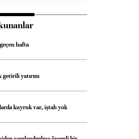
kunanlar
 geçen hafta
 getirili yatırım
larda kuyruk var, iştah yok
iden yapılandırılma önemli bir