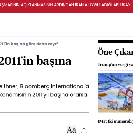
ŞMASININ AÇIKLANMASININ ARDINDAN İRAN'A UYGULADIĞI ABLUKAYI
011'in başına göre daha zayıf
Öne Çıka
011'in başına
Trump'un vergi yas
ithner, Bloomberg International'a
konomisinin 2011 yıl başına oranla
IMF: İki numaralı