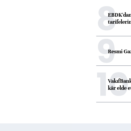
8
EBDK'dan 
tarifeleri
9
Resmi Ga
10
VakıfBank
kâr elde e