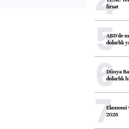
4
fırsat
5
ABD'de ma
dolarlık y
6
Dünya Ban
dolarlık h
7
Ekonomi v
2026