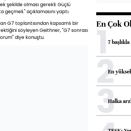
 şekilde olması gerekli. Güçlü
a geçmeli." açıklamasını yaptı.
En Çok O
an G7 toplantısından kapsamlı bir
1
ktiğini söyleyen Geithner, "G7 sonrası
orum" diye konuştu.
7 başlıkla
2
En yüksek
3
Halka arz
TESK: Yen