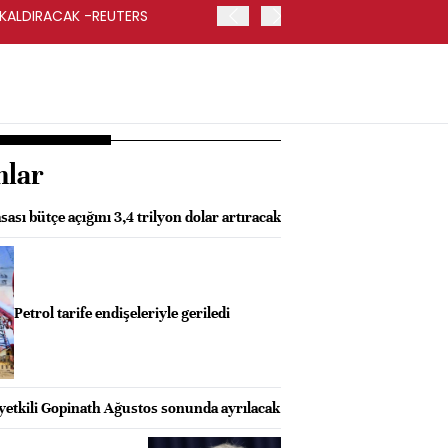
 KALDIRACAK -REUTERS
ABD DIŞİŞLERİ BAKANLIĞI
UYGULANACAK
nlar
ası bütçe açığını 3,4 trilyon dolar artıracak
Petrol tarife endişeleriyle geriledi
 yetkili Gopinath Ağustos sonunda ayrılacak