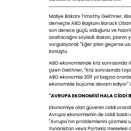
Maliye Bakanı Timothy Geithner, Blo
demeçte ABD Başkanı Barack Obama'
son derece güçlü olduğunu ve hazırla
azaltacağını söyledi. Bakan, planın 
vurgulayarak "Eğer plan geçerse uzun
konuştu.
ABD ekonomisinde kriz sonrasında ıl
çizen Geithner, "Kriz sonrasında to
ABD ekonomisi 2011 yıl başına oranl
ekonomide büyüme devam ediyor" ifa
"AVRUPA EKONOMİSİ HALA CİDDİ 
Ekonomiye olan güvenin ciddi oranda
Avrupa ekonomisinin de ciddi baskı a
"Avrupa'nın problemlerini çözmesi 
Yunanistan veya Portekiz meselesi d