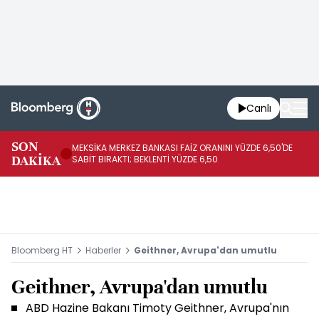
Canlı
SON
MEKSİKA MERKEZ BANKASI FAİZ ORANINI YÜZDE 6,50'DE
OY
DAKİKA
SABİT BIRAKTI; BEKLENTİ YÜZDE 6,50
AÇ
Bloomberg HT
Haberler
Geithner, Avrupa'dan umutlu
Geithner, Avrupa'dan umutlu
ABD Hazine Bakanı Timoty Geithner, Avrupa'nın