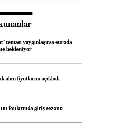
kunanlar
at’ teması yaygınlaşırsa euroda
me bekleniyor
 alım fiyatlarını açıkladı
Almanya, Commerzbank
Ba
konusunda Unicredit ile
me
görüşmelere hazırlanıyor
ltın fonlarında giriş sezonu
ngıçları