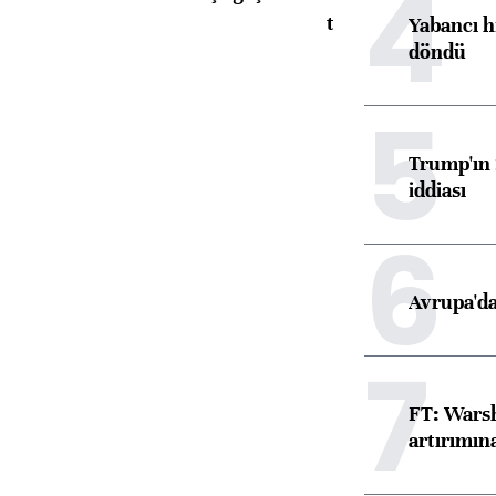
4
toparlandı
Yabancı h
döndü
5
Trump'ın 
iddiası
6
Avrupa'da
7
FT: Warsh
artırımın