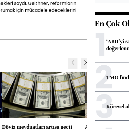
ekleri saydı. Geithner, reformların
korumak için mücadele edeceklerini
En Çok O
1
‘ABD’yi s
değerlen
2
TMO fındık
3
Küresel a
Döviz mevduatları artışa geçti
ABD'de konut başla