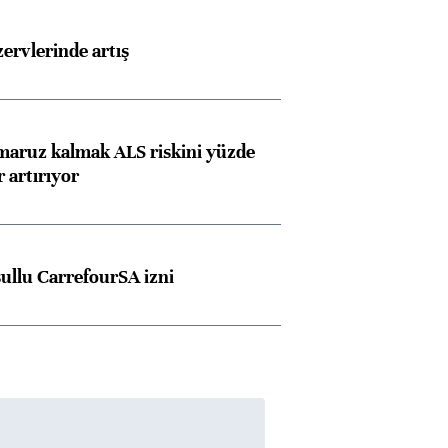
rvlerinde artış
 maruz kalmak ALS riskini yüzde
 artırıyor
şullu CarrefourSA izni