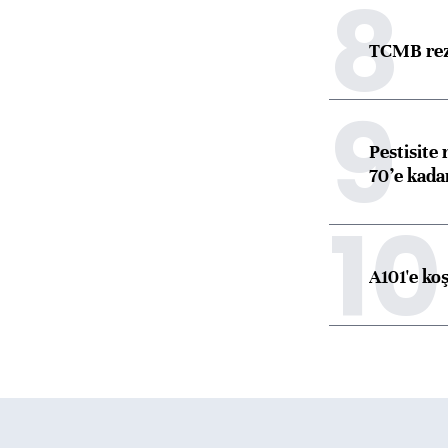
8
TCMB reze
9
Pestisite
70’e kadar
10
A101'e ko