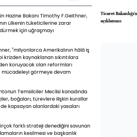
Ticaret Bakanlığı'
n Hazine Bakanı Timothy F.Geithner,
açıklaması
ın ülkenin tüketicilerine zarar
ürdürmek için uğraşmayı
er, "milyonlarca Amerikalının hâlâ iş
bi krizden kaynaklanan sıkıntılara
zden koruyacak olan reformları
ik mücadeleyi görmeye devam
ntonun Temsilciler Meclisi kanadında
ler, boğaları, türevlere ilişkin kurallar
ni de kapsayan alanlardaki yasaları
rçok farklı strateji denediğini savunan
nlamaların kesilmesi ve başkanlık