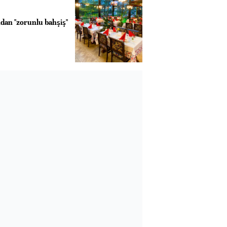
ndan "zorunlu bahşiş"