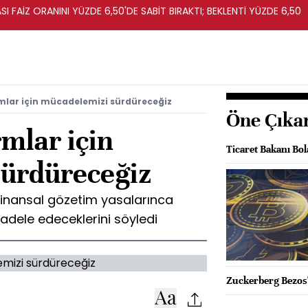
I FAİZ ORANINI YÜZDE 6,50'DE SABİT BIRAKTI; BEKLENTİ YÜZDE 6,50
mlar için mücadelemizi sürdüreceğiz
Öne Çıka
mlar için
Ticaret Bakanı Bo
ürdüreceğiz
finansal gözetim yasalarınca
adele edeceklerini söyledi
Zuckerberg Bezos'