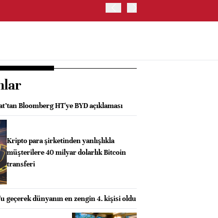
OYAK ÇİMENTO İKİNCİ ÇEY
nlar
lat’tan Bloomberg HT'ye BYD açıklaması
Kripto para şirketinden yanlışlıkla
müşterilere 40 milyar dolarlık Bitcoin
transferi
u geçerek dünyanın en zengin 4. kişisi oldu