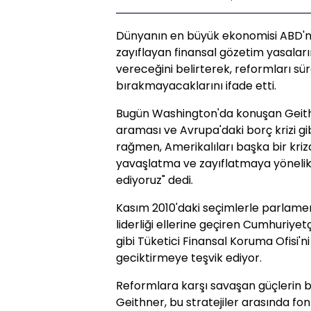
Dünyanın en büyük ekonomisi ABD'ni
zayıflayan finansal gözetim yasaların
vereceğini belirterek, reformları s
bırakmayacaklarını ifade etti.
Bugün Washington'da konuşan Geithn
araması ve Avrupa'daki borç krizi gi
rağmen, Amerikalıları başka bir kri
yavaşlatma ve zayıflatmaya yönel
ediyoruz" dedi.
Kasım 2010'daki seçimlerle parlame
liderliği ellerine geçiren Cumhuriyetçi
gibi Tüketici Finansal Koruma Ofisi'
geciktirmeye teşvik ediyor.
Reformlara karşı savaşan güçlerin bi
Geithner, bu stratejiler arasında fo