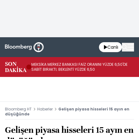
Canlı
SON
MEKSİKA MERKEZ BANKASI FAİZ ORANINI YÜZDE 6,50'DE
OY
DAKİKA
SABİT BIRAKTI; BEKLENTİ YÜZDE 6,50
AÇ
Bloomberg HT
Haberler
Gelişen piyasa hisseleri 15 ayın en
düşüğünde
Gelişen piyasa hisseleri 15 ayın en