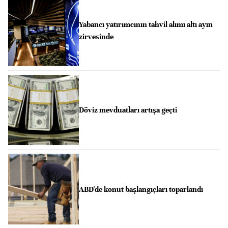
Yabancı yatırımcının tahvil alımı altı ayın
zirvesinde
Döviz mevduatları artışa geçti
ABD'de konut başlangıçları toparlandı