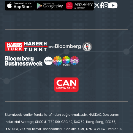
Sitemizdeki veriler Foreks tarafından sağlanmaktadır. NASDAQ, Dow Jones
Industrial Average, SHCOM, FTSE 100, CAC 40, DAX 30, Hang Seng, IBEX 35,
BOVESPA, VİOP ve Tahvil-bono verileri 15 dakika; CME, NYMEX VE S&P verileri 10