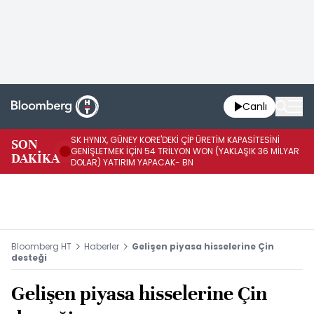
Canlı
SK HYNIX, GÜNEY KORE'DEKİ ÇİP ÜRETİM KAPASİTESİNİ
SON
BO
GENİŞLETMEK İÇİN 54 TRİLYON WON (YAKLAŞIK 36 MİLYAR
DAKİKA
AR
DOLAR) YATIRIM YAPACAK- BN
Bloomberg HT
Haberler
Gelişen piyasa hisselerine Çin
desteği
Gelişen piyasa hisselerine Çin