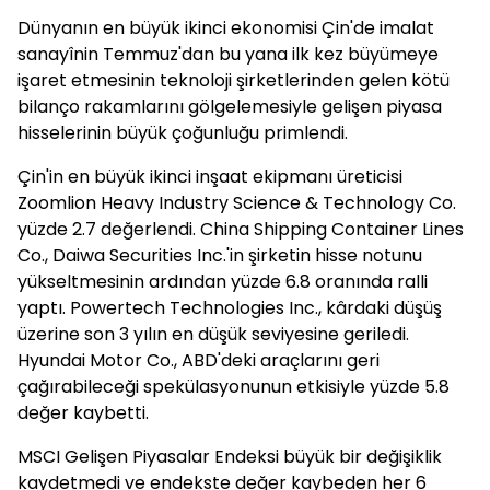
Dünyanın en büyük ikinci ekonomisi Çin'de imalat
sanayînin Temmuz'dan bu yana ilk kez büyümeye
işaret etmesinin teknoloji şirketlerinden gelen kötü
bilanço rakamlarını gölgelemesiyle gelişen piyasa
hisselerinin büyük çoğunluğu primlendi.
Çin'in en büyük ikinci inşaat ekipmanı üreticisi
Zoomlion Heavy Industry Science & Technology Co.
yüzde 2.7 değerlendi. China Shipping Container Lines
Co., Daiwa Securities Inc.'in şirketin hisse notunu
yükseltmesinin ardından yüzde 6.8 oranında ralli
yaptı. Powertech Technologies Inc., kârdaki düşüş
üzerine son 3 yılın en düşük seviyesine geriledi.
Hyundai Motor Co., ABD'deki araçlarını geri
çağırabileceği spekülasyonunun etkisiyle yüzde 5.8
değer kaybetti.
MSCI Gelişen Piyasalar Endeksi büyük bir değişiklik
kaydetmedi ve endekste değer kaybeden her 6