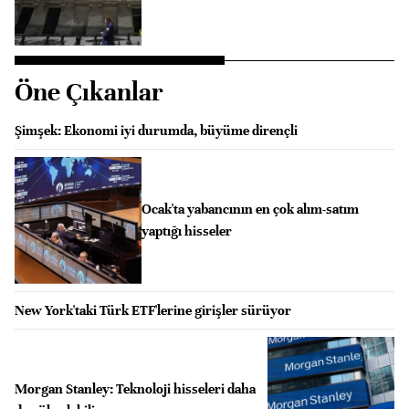
Öne Çıkanlar
Şimşek: Ekonomi iyi durumda, büyüme dirençli
Ocak'ta yabancının en çok alım-satım
yaptığı hisseler
New York'taki Türk ETF'lerine girişler sürüyor
Morgan Stanley: Teknoloji hisseleri daha