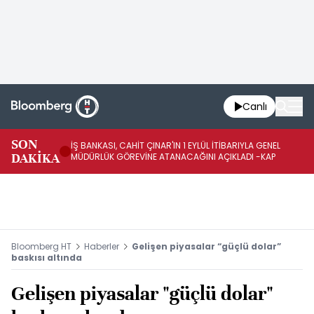
Canlı
SON
İŞ BANKASI, CAHİT ÇINAR'IN 1 EYLÜL İTİBARIYLA GENEL
İŞ
DAKİKA
MÜDÜRLÜK GÖREVİNE ATANACAĞINI AÇIKLADI -KAP
GÖ
Bloomberg HT
Haberler
Gelişen piyasalar “güçlü dolar”
baskısı altında
Gelişen piyasalar "güçlü dolar"