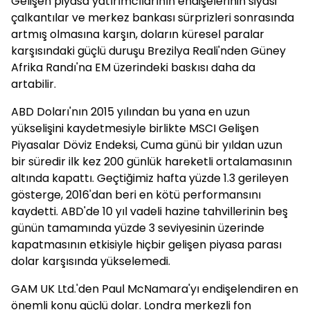
Gelişen piyasa yatırımcılarının endişelerinin siyasi
çalkantılar ve merkez bankası sürprizleri sonrasında
artmış olmasına karşın, doların küresel paralar
karşısındaki güçlü duruşu Brezilya Reali'nden Güney
Afrika Randı'na EM üzerindeki baskısı daha da
artabilir.
ABD Doları'nın 2015 yılından bu yana en uzun
yükselişini kaydetmesiyle birlikte MSCI Gelişen
Piyasalar Döviz Endeksi, Cuma günü bir yıldan uzun
bir süredir ilk kez 200 günlük hareketli ortalamasının
altında kapattı. Geçtiğimiz hafta yüzde 1.3 gerileyen
gösterge, 2016'dan beri en kötü performansını
kaydetti. ABD'de 10 yıl vadeli hazine tahvillerinin beş
günün tamamında yüzde 3 seviyesinin üzerinde
kapatmasının etkisiyle hiçbir gelişen piyasa parası
dolar karşısında yükselemedi.
GAM UK Ltd.'den Paul McNamara'yı endişelendiren en
önemli konu güçlü dolar. Londra merkezli fon