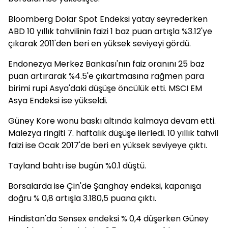
Bloomberg Dolar Spot Endeksi yatay seyrederken
ABD 10 yıllık tahvilinin faizi 1 baz puan artışla %3.12'ye
çıkarak 2011'den beri en yüksek seviyeyi gördü.
Endonezya Merkez Bankası'nın faiz oranını 25 baz
puan artırarak %4.5'e çıkartmasına rağmen para
birimi rupi Asya'daki düşüşe öncülük etti. MSCI EM
Asya Endeksi ise yükseldi.
Güney Kore wonu baskı altında kalmaya devam etti.
Malezya ringiti 7. haftalık düşüşe ilerledi. 10 yıllık tahvil
faizi ise Ocak 2017'de beri en yüksek seviyeye çıktı.
Tayland bahtı ise bugün %0.1 düştü.
Borsalarda ise Çin'de Şanghay endeksi, kapanışa
doğru % 0,8 artışla 3.180,5 puana çıktı.
Hindistan'da Sensex endeksi % 0,4 düşerken Güney