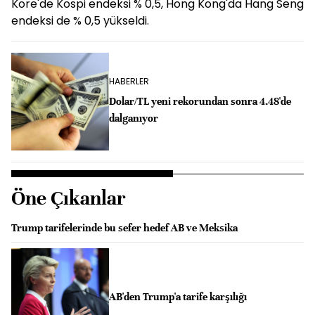
Kore'de Kospi endeksi % 0,5, Hong Kong'da Hang Seng
endeksi de % 0,5 yükseldi.
HABERLER
Dolar/TL yeni rekorundan sonra 4.48'de
dalganıyor
Öne Çıkanlar
Trump tarifelerinde bu sefer hedef AB ve Meksika
AB'den Trump'a tarife karşılığı