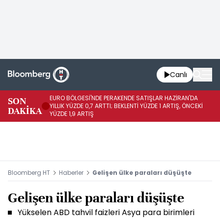
Canlı
EURO BÖLGESİ'NDE PERAKENDE SATIŞLAR HAZİRAN'DA
EU
SON
YILLIK YÜZDE 0,7 ARTTI; BEKLENTİ YÜZDE 1 ARTIŞ, ÖNCEKİ
AY
DAKİKA
YÜZDE 1,9 ARTIŞ
ÖN
Bloomberg HT
Haberler
Gelişen ülke paraları düşüşte
Gelişen ülke paraları düşüşte
Yükselen ABD tahvil faizleri Asya para birimleri