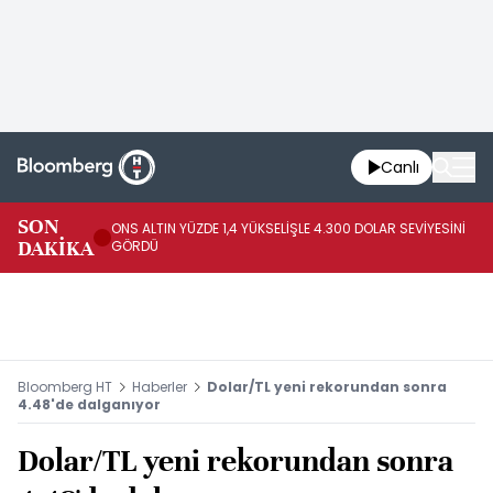
Canlı
SK
SON
ONS ALTIN YÜZDE 1,4 YÜKSELİŞLE 4.300 DOLAR SEVİYESİNİ
GE
DAKİKA
GÖRDÜ
DO
Bloomberg HT
Haberler
Dolar/TL yeni rekorundan sonra
4.48'de dalganıyor
Dolar/TL yeni rekorundan sonra