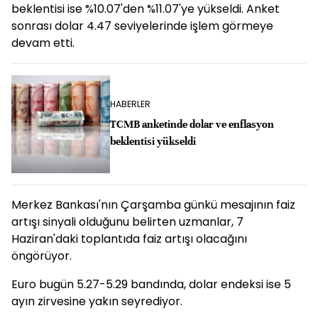
beklentisi ise %10.07'den %11.07'ye yükseldi. Anket
sonrası dolar 4.47 seviyelerinde işlem görmeye
devam etti.
HABERLER
TCMB anketinde dolar ve enflasyon
beklentisi yükseldi
Merkez Bankası'nın Çarşamba günkü mesajının faiz
artışı sinyali olduğunu belirten uzmanlar, 7
Haziran'daki toplantıda faiz artışı olacağını
öngörüyor.
Euro bugün 5.27-5.29 bandında, dolar endeksi ise 5
ayın zirvesine yakın seyrediyor.