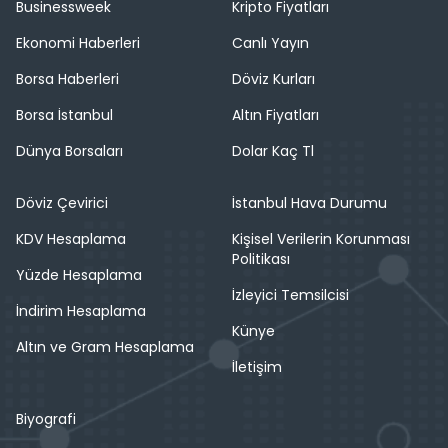
Businessweek
Kripto Fiyatları
Ekonomi Haberleri
Canlı Yayın
Borsa Haberleri
Döviz Kurları
Borsa İstanbul
Altın Fiyatları
Dünya Borsaları
Dolar Kaç Tl
Döviz Çevirici
İstanbul Hava Durumu
KDV Hesaplama
Kişisel Verilerin Korunması
Politikası
Yüzde Hesaplama
İzleyici Temsilcisi
İndirim Hesaplama
Künye
Altın ve Gram Hesaplama
İletişim
Biyografi