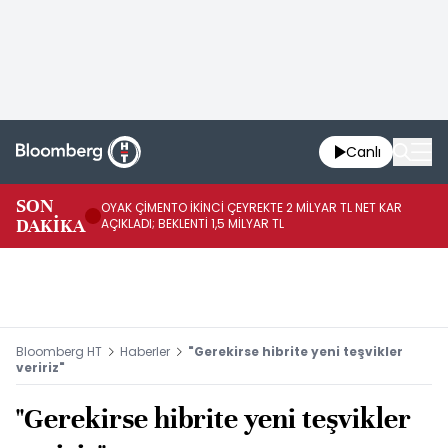
Canlı
İR
SON
OYAK ÇİMENTO İKİNCİ ÇEYREKTE 2 MİLYAR TL NET KAR
YÖ
DAKİKA
AÇIKLADI; BEKLENTİ 1,5 MİLYAR TL
OL
Bloomberg HT
Haberler
"Gerekirse hibrite yeni teşvikler
veririz"
"Gerekirse hibrite yeni teşvikler