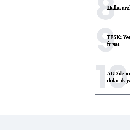
8
Halka arz
9
TESK: Yen
fırsat
10
ABD'de ma
dolarlık y