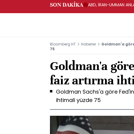
SON DAKİKA
ABD, İRAN-UMMAN ANLA
Bloomberg HT
Haberler
Goldman'a göre 
75
Goldman'a göre 
faiz artırma ih
Goldman Sachs'a göre Fed'in 
ihtimali yüzde 75