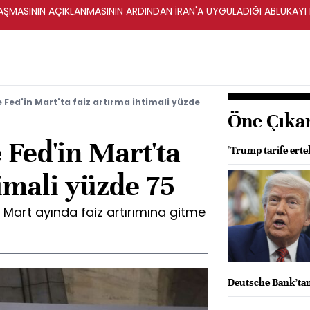
ŞMASININ AÇIKLANMASININ ARDINDAN İRAN'A UYGULADIĞI ABLUKAYI
Fed'in Mart'ta faiz artırma ihtimali yüzde
Öne Çıka
Fed'in Mart'ta
"Trump tarife erte
timali yüzde 75
Mart ayında faiz artırımına gitme
Deutsche Bank’ta