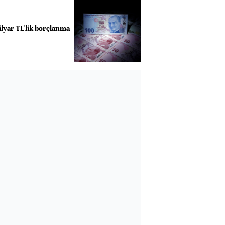
ilyar TL'lik borçlanma