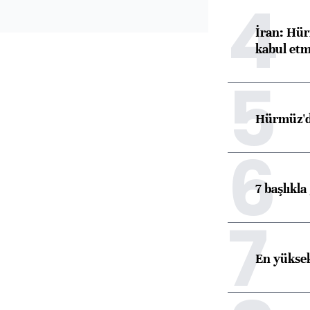
4
İran: Hür
kabul etm
5
Hürmüz'de
6
7 başlıkla
7
En yüksek