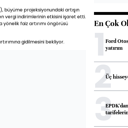
), büyüme projeksiyonundaki artışın
ergi indirimlerinin etkisini işaret etti.
En Çok O
ına yönelik faiz artırımı öngörüsü
1
Ford Otos
rtırımına gidilmesini bekliyor.
yatırım
2
Üç hisseye
3
EPDK'dan 
tarifeleri