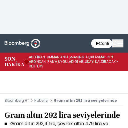
Canlı
ABD, İRAN-UMMAN ANLAŞMASININ AÇIKLANMASININ
AB
SON
ARDINDAN İRAN'A UYGULADIĞI ABLUKAYI KALDIRACAK -
GE
DAKİKA
REUTERS
UY
Bloomberg HT
Haberler
Gram altın 292 lira seviyelerinde
Gram altın 292 lira seviyelerinde
Gram altın 292,4 lira, çeyrek altın 479 lira ve