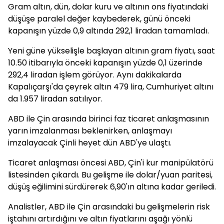
Gram altın, dün, dolar kuru ve altının ons fiyatındaki
düşüşe paralel değer kaybederek, günü önceki
kapanışın yüzde 0,9 altında 292,1 liradan tamamladı.
Yeni güne yükselişle başlayan altının gram fiyatı, saat
10.50 itibarıyla önceki kapanışın yüzde 0,1 üzerinde
292,4 liradan işlem görüyor. Aynı dakikalarda
Kapalıçarşı'da çeyrek altın 479 lira, Cumhuriyet altını
da 1.957 liradan satılıyor.
ABD ile Çin arasında birinci faz ticaret anlaşmasının
yarın imzalanması beklenirken, anlaşmayı
imzalayacak Çinli heyet dün ABD'ye ulaştı.
Ticaret anlaşması öncesi ABD, Çin'i kur manipülatörü
listesinden çıkardı. Bu gelişme ile dolar/yuan paritesi,
düşüş eğilimini sürdürerek 6,90'ın altına kadar geriledi.
Analistler, ABD ile Çin arasındaki bu gelişmelerin risk
iştahını artırdığını ve altın fiyatlarını aşağı yönlü