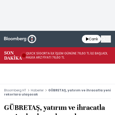
Canlı
SON
QUICK SİGORTA İLK İŞLEM GÜNÜNE 76,60 TL İLE BAŞLADI,
BI
DAKİKA
HALKA ARZ FİYATI 76,60 TL
PU
Bloomberg HT
Haberler
GÜBRETAŞ, yatırım ve ihracatla yeni
rekorlara ulaşacak
GÜBRETAŞ, yatırım ve ihracatla