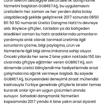
canlı telefon desteğiyle sektördeki ilk danışmanlık
hizmetini başlatan GÜBRETAŞ, bu uygulamasını
üreticilerin her zaman ve her yerden daha kolay
ulaşabileceği şekilde geliştirerek 2017 sonunda 0850
811 50 50 numaralı Üretici Danışma Hattı’nı devreye
aldı. Böylece çiftçiler, tarladan ya da bahçeden
istedikleri zaman bu hattı aradıklarında uzmanların
yardımıyla anlık olarak tarımsal üretimle ilgili
sorunlarını çözme, bilgi paylaşma, ürün ve
hizmetlerle ilgili bilgi alma imkanına sahip oluyor.
Önceki yıllarda her sene 2 bine yakın noktada 150 bin
civarında çiftçiye eğitimler veren GÜBRETAŞ, son
dönemde üretici bilinçlendirme faaliyetlerinde arazi
çalışmalarına ağırlık vermeye başladı. Bu sayede
GÜBRETAŞ, bünyesindeki deneyimli ziraat mühendisi
kadrosuyla Türkiye genelinde çiftçilerle birebir temas
kurarak onlar için en uygun çözümleri anında
sunuyor. Sahadaki danışmanlık hizmetleri
kapsamında 2017 yılında 4 bine yakın arazi ziyareti