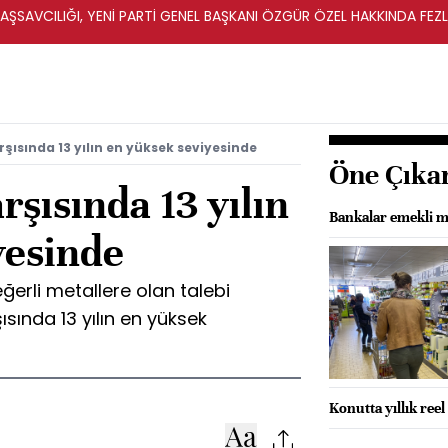
ŞSAVCILIĞI, YENİ PARTİ GENEL BAŞKANI ÖZGÜR ÖZEL HAKKINDA FEZ
İ
şısında 13 yılın en yüksek seviyesinde
Öne Çıka
rşısında 13 yılın
Bankalar emekli m
yesinde
erli metallere olan talebi
ısında 13 yılın en yüksek
Konutta yıllık ree