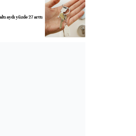
altı aydı yüzde 27 arttı