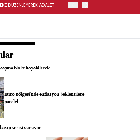
LEKE DÜZENLEYEREK ADALET
YENİ PARTİ GENEL BAŞKA
nlar
aaşına bloke koyabilecek
Euro Bölgesi'nde enflasyon beklentilere
parelel
l kayıp serisi sürüyor