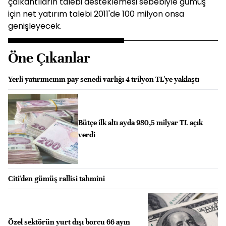
çalkantıların talebi desteklemesi sebebiyle gümüş
için net yatırım talebi 2011'de 100 milyon onsa
genişleyecek.
Öne Çıkanlar
Yerli yatırımcının pay senedi varlığı 4 trilyon TL'ye yaklaştı
Bütçe ilk altı ayda 980,5 milyar TL açık
verdi
Citi'den gümüş rallisi tahmini
Özel sektörün yurt dışı borcu 66 ayın