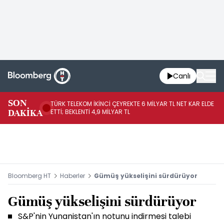
Canlı
SON
TÜRK TELEKOM İKİNCİ ÇEYREKTE 6 MİLYAR TL NET KAR ELDE
AB
DAKİKA
ETTİ; BEKLENTİ 4,9 MİLYAR TL
İR
Bloomberg HT
Haberler
Gümüş yükselişini sürdürüyor
Gümüş yükselişini sürdürüyor
S&P'nin Yunanistan'ın notunu indirmesi talebi