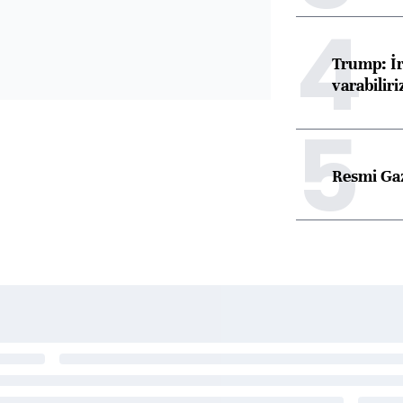
4
Trump: İr
varabiliri
5
Resmi Ga