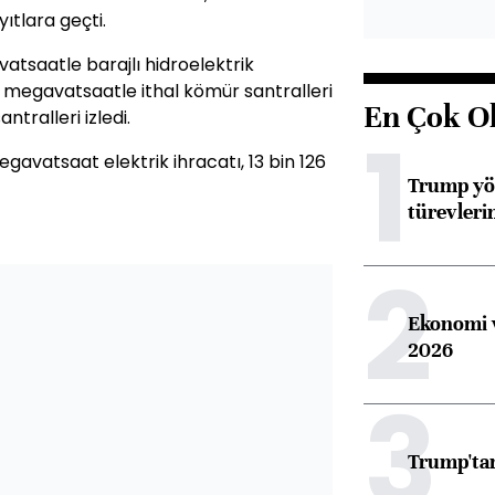
tlara geçti.
vatsaatle barajlı hidroelektrik
54 megavatsaatle ithal kömür santralleri
En Çok O
tralleri izledi.
1
gavatsaat elektrik ihracatı, 13 bin 126
Trump yön
türevleri
2
Ekonomi v
2026
3
Trump'tan