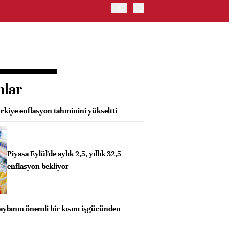
OYAK ÇİMENTO İKİNCİ ÇEY
nlar
kiye enflasyon tahminini yükseltti
Piyasa Eylül'de aylık 2,5, yıllık 32,5
enflasyon bekliyor
kaybının önemli bir kısmı işgücünden