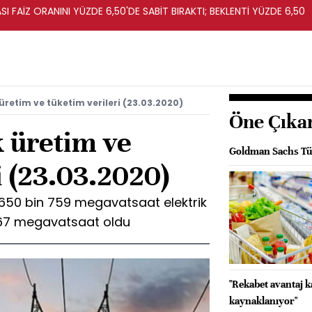
I FAİZ ORANINI YÜZDE 6,50'DE SABİT BIRAKTI; BEKLENTİ YÜZDE 6,50
üretim ve tüketim verileri (23.03.2020)
Öne Çıka
k üretim ve
Goldman Sachs Tür
i (23.03.2020)
650 bin 759 megavatsaat elektrik
 567 megavatsaat oldu
"Rekabet avantaj 
kaynaklanıyor"