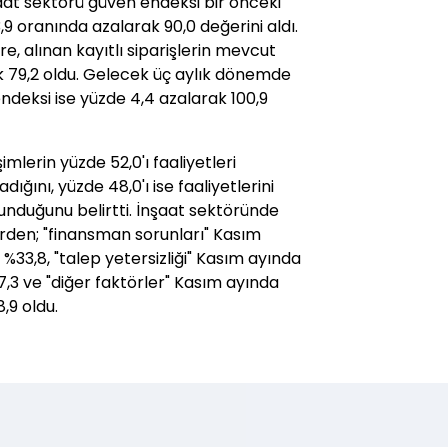
aat sektörü güven endeksi bir önceki
,9 oranında azalarak 90,0 değerini aldı.
e, alınan kayıtlı siparişlerin mevcut
ak 79,2 oldu. Gelecek üç aylık dönemde
endeksi ise yüzde 4,4 azalarak 100,9
mlerin yüzde 52,0'ı faaliyetleri
ığını, yüzde 48,0'ı ise faaliyetlerini
lunduğunu belirtti. İnşaat sektöründe
lerden; "finansman sorunları" Kasım
%33,8, "talep yetersizliği" Kasım ayında
7,3 ve "diğer faktörler" Kasım ayında
,9 oldu.