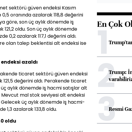
izmet sektörü güven endeksi Kasım
e 0,5 oranında azalarak 118,8 değerini
aya göre, son üç aylık dönemde iş
En Çok O
1
k 121,2 oldu. Son üç aylık dönemde
de 0,2 azalarak 117,1 değerini aldı.
Trump'tan
 olan talep beklentisi alt endeksi ise
2
 endeksi azaldı
Trump: İr
rakende ticaret sektörü güven endeksi
varabiliri
 121,5 değerini aldı. Perakende ticaret
üç aylık dönemde iş hacmi satışlar alt
3
. Mevcut mal stok seviyesi alt endeksi
ı. Gelecek üç aylık dönemde iş hacmi-
Resmi Ga
de 1,3 azalarak 133,8 oldu.
,0 oldu