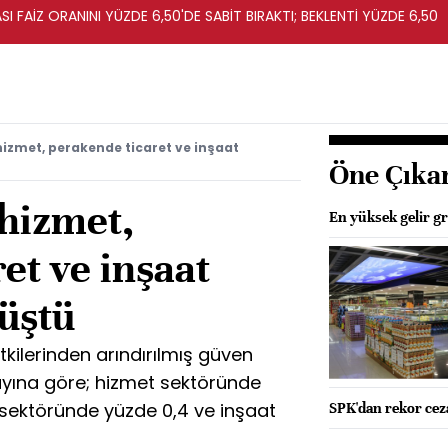
I FAİZ ORANINI YÜZDE 6,50'DE SABİT BIRAKTI; BEKLENTİ YÜZDE 6,50
izmet, perakende ticaret ve inşaat
Öne Çıka
hizmet,
En yüksek gelir gr
et ve inşaat
düştü
tkilerinden arındırılmış güven
ayına göre; hizmet sektöründe
 sektöründe yüzde 0,4 ve inşaat
SPK'dan rekor cez