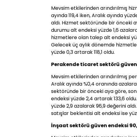
Mevsim etkilerinden arındırılmış h
ayında 119,4 iken, Aralık ayında yüzd
aldı. Hizmet sektöründe bir önceki 
durumu alt endeksi yüzde 1,6 azalara
hizmetlere olan talep alt endeksi yüz
Gelecek üç aylık dönemde hizmetlere
yüzde 0,3 artarak 118,1 oldu.
Perakende ticaret sektörü güven
Mevsim etkilerinden arındırılmış pe
Aralık ayında %0,4 oranında azalarak
sektöründe bir önceki aya göre, son 
endeksi yüzde 2,4 artarak 133,6 oldu
yüzde 2,9 azalarak 96,9 değerini ald
satışlar beklentisi alt endeksi ise yüz
İnşaat sektörü güven endeksi 90