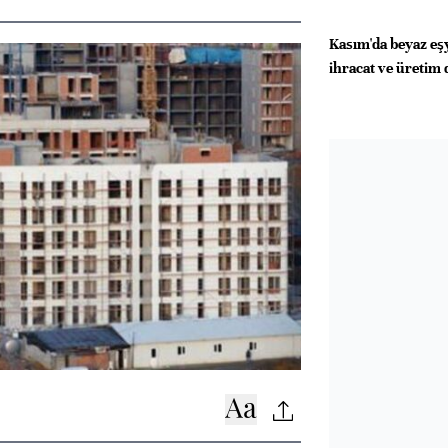
Kasım'da beyaz eşy
ihracat ve üretim