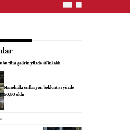
OYAK ÇİMENTO İKİNCİ ÇEY
nlar
ubu tüm gelirin yüzde 48'ini aldı
Hanehalkı enflasyon beklentisi yüzde
50,90 oldu
a