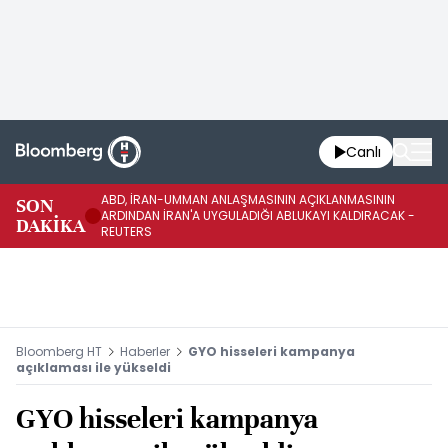
Canlı
ABD, İRAN-UMMAN ANLAŞMASININ AÇIKLANMASININ
AB
SON
ARDINDAN İRAN'A UYGULADIĞI ABLUKAYI KALDIRACAK -
GE
DAKİKA
REUTERS
UY
Bloomberg HT
Haberler
GYO hisseleri kampanya
açıklaması ile yükseldi
GYO hisseleri kampanya