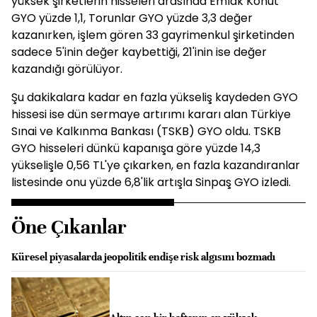
yüksek şirketlerin hisseleri arasında Emlak Konut
GYO yüzde 1,1, Torunlar GYO yüzde 3,3 değer
kazanırken, işlem gören 33 gayrimenkul şirketinden
sadece 5'inin değer kaybettiği, 21'inin ise değer
kazandığı görülüyor.
Şu dakikalara kadar en fazla yükseliş kaydeden GYO
hissesi ise dün sermaye artırımı kararı alan Türkiye
Sınai ve Kalkınma Bankası (TSKB) GYO oldu. TSKB
GYO hisseleri dünkü kapanışa göre yüzde 14,3
yükselişle 0,56 TL'ye çıkarken, en fazla kazandıranlar
listesinde onu yüzde 6,8'lik artışla Sinpaş GYO izledi.
Öne Çıkanlar
Küresel piyasalarda jeopolitik endişe risk algısını bozmadı