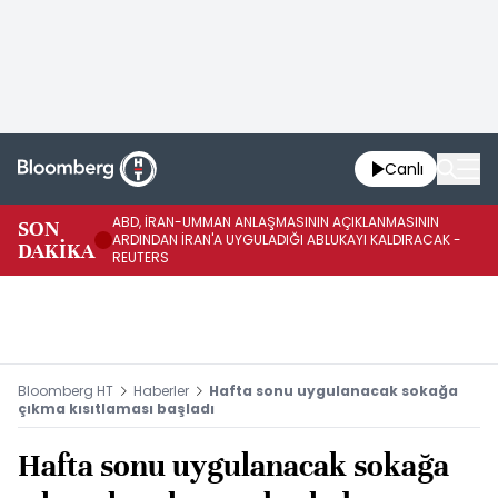
Canlı
ABD, İRAN-UMMAN ANLAŞMASININ AÇIKLANMASININ
AB
SON
ARDINDAN İRAN'A UYGULADIĞI ABLUKAYI KALDIRACAK -
GE
DAKİKA
REUTERS
UY
Bloomberg HT
Haberler
Hafta sonu uygulanacak sokağa
çıkma kısıtlaması başladı
Hafta sonu uygulanacak sokağa