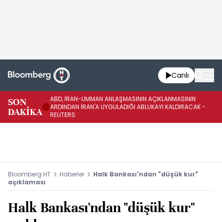
Canlı
ABD, İRAN-UMMAN ANLAŞMASININ AÇIKLANMASININ
AB
SON
ARDINDAN İRAN'A UYGULADIĞI ABLUKAYI KALDIRACAK -
GE
DAKİKA
REUTERS
UY
Bloomberg HT
Haberler
Halk Bankası'ndan "düşük kur"
açıklaması
Halk Bankası'ndan "düşük kur"