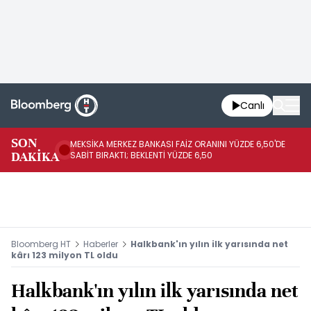
Canlı
SON
MEKSİKA MERKEZ BANKASI FAİZ ORANINI YÜZDE 6,50'DE
OY
DAKİKA
SABİT BIRAKTI; BEKLENTİ YÜZDE 6,50
AÇ
Bloomberg HT
Haberler
Halkbank'ın yılın ilk yarısında net
kârı 123 milyon TL oldu
Halkbank'ın yılın ilk yarısında net