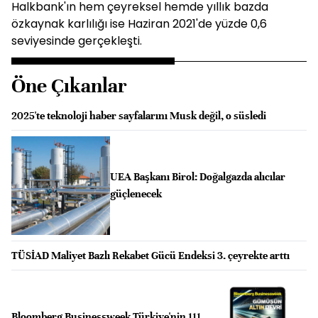
Halkbank'ın hem çeyreksel hemde yıllık bazda
özkaynak karlılığı ise Haziran 2021'de yüzde 0,6
seviyesinde gerçekleşti.
Öne Çıkanlar
2025'te teknoloji haber sayfalarını Musk değil, o süsledi
UEA Başkanı Birol: Doğalgazda alıcılar
güçlenecek
TÜSİAD Maliyet Bazlı Rekabet Gücü Endeksi 3. çeyrekte arttı
Bloomberg Businessweek Türkiye'nin 111.