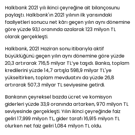
Halkbank 2021 yılı ikinci çeyreğine ait bilançosunu
paylaştı. Halkbank'ın 2021 yılının ilk yarısındaki
faaliyetleri sonucu net kârı geçen yılın aynı dönemine
göre yüzde 93,1 oranında azalarak 123 milyon TL
olarak gerçekleşti.
Halkbank, 2021 Haziran sonu itibarıyla aktif
büyüklüğünü geçen yılın aynı dönemine göre yüzde
20,3 artırarak 716,5 milyar TL’ye taşıdı. Banka, toplam
kredilerini yüzde 14,7 artışla 598,9 milyar TL'ye
yükseltirken, toplam mevduatını da yüzde 26,8
artırarak 507,3 milyar TL seviyesine getirdi.
Bankanın çeyreksel bazda ücret ve komisyon
giderleri yüzde 33,9 oranında artarken, 970 milyon TL
seviyesinde gerçekleşti. Yılın ikinci çeyreğinde faiz
geliri 17,999 milyon TL, gider tarafı 16,915 milyon TL
olurken net faiz geliri 1,084 milyon TL oldu.