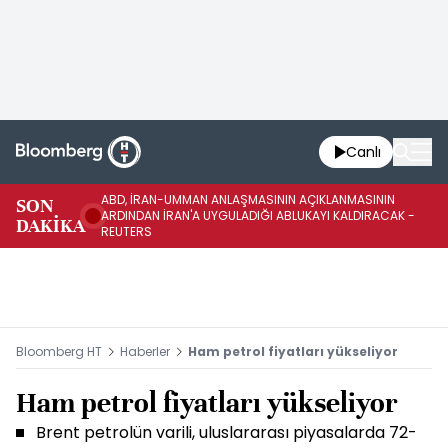
Canlı
ABD, İRAN-UMMAN ANLAŞMASININ AÇIKLANMASININ
AB
SON
ARDINDAN İRAN'A UYGULADIĞI ABLUKAYI KALDIRACAK -
GE
DAKİKA
REUTERS
UY
Bloomberg HT
Haberler
Ham petrol fiyatları yükseliyor
Ham petrol fiyatları yükseliyor
Brent petrolün varili, uluslararası piyasalarda 72-