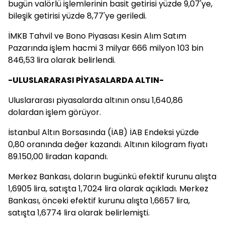
bugün valörlü işlemlerinin basit getirisi yüzde 9,07'ye,
bileşik getirisi yüzde 8,77'ye geriledi.
İMKB Tahvil ve Bono Piyasası Kesin Alım Satım
Pazarında işlem hacmi 3 milyar 666 milyon 103 bin
846,53 lira olarak belirlendi.
-ULUSLARARASI PİYASALARDA ALTIN-
Uluslararası piyasalarda altının onsu 1,640,86
dolardan işlem görüyor.
İstanbul Altın Borsasında (İAB) İAB Endeksi yüzde
0,80 oranında değer kazandı. Altının kilogram fiyatı
89.150,00 liradan kapandı.
Merkez Bankası, doların bugünkü efektif kurunu alışta
1,6905 lira, satışta 1,7024 lira olarak açıkladı. Merkez
Bankası, önceki efektif kurunu alışta 1,6657 lira,
satışta 1,6774 lira olarak belirlemişti.