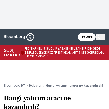
Canlı
FED/BARKIN: İŞ GÜCÜ PİYASASI KIRILGAN BİR DENGEDE,
SON
İŞ
SINIRLI DÜZEYDE POZİTİF İSTİHDAM ARTIŞININ GÖRÜLDÜĞÜ
DAKİKA
SÜ
BİR ORTAMDAYIZ
Bloomberg HT
Haberler
Hangi yatırım aracı ne kazandırdı?
Hangi yatırım aracı ne
kazandırdı?