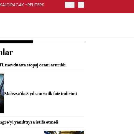
 KALDIRACAK -REUTERS
ABD DIŞİŞLERİ BAKANLIĞI
UYGULANACAK
nlar
TL mevduatta stopaj oranı artırıldı
Malezya'da 5 yıl sonra ilk faiz indirimi
re’yi yanılttıysa istifa etmeli