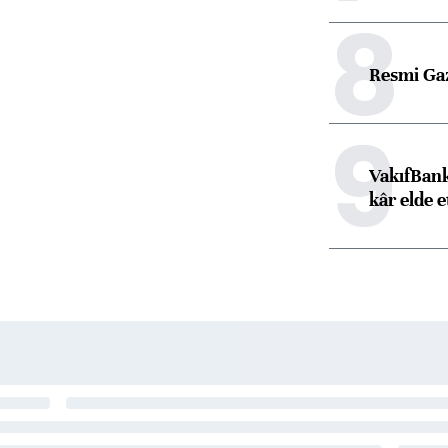
8
Resmi Ga
9
VakıfBank
kâr elde e