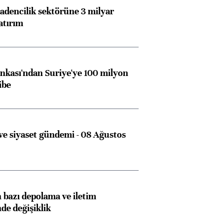
dencilik sektörüne 3 milyar
atırım
kası'ndan Suriye'ye 100 milyon
ibe
e siyaset gündemi - 08 Ağustos
bazı depolama ve iletim
nde değişiklik