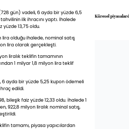
l (728 gün) vadeli, 6 ayda bir yüzde 6,5
Küresel piyasalard
hvilinin ilk ihracını yaptı. İhalede
iz yüzde 13,75 oldu.
n lira olduğu ihalede, nominal satış
yon lira olarak gerçekleşti.
n liralık teklifin tamamının
ndan 1 milyar 1,8 milyon lira teklif
li, 6 ayda bir yüzde 5,25 kupon ödemeli
hraç edildi.
, bileşik faiz yüzde 12,33 oldu. İhalede 1
ken, 922,8 milyon liralık nominal satış,
tirildi.
klifin tamamı, piyasa yapıcılardan