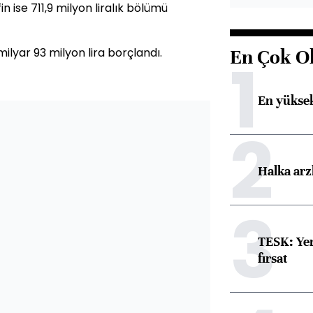
fin ise 711,9 milyon liralık bölümü
lyar 93 milyon lira borçlandı.
En Çok O
1
En yüksek
2
Halka arz
3
TESK: Yen
fırsat