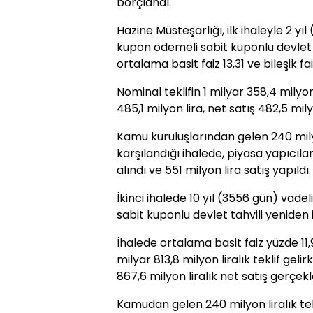
borçlandı.
Hazine Müsteşarlığı, ilk ihaleyle 2 yı
kupon ödemeli sabit kuponlu devlet ta
ortalama basit faiz 13,31 ve bileşik fa
Nominal teklifin 1 milyar 358,4 milyo
485,1 milyon lira, net satış 482,5 mil
Kamu kuruluşlarından gelen 240 milyo
karşılandığı ihalede, piyasa yapıcıları
alındı ve 551 milyon lira satış yapıldı.
İkinci ihalede 10 yıl (3556 gün) vade
sabit kuponlu devlet tahvili yeniden i
İhalede ortalama basit faiz yüzde 11,98
milyar 813,8 milyon liralık teklif gelir
867,6 milyon liralık net satış gerçekleş
Kamudan gelen 240 milyon liralık te