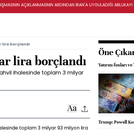
ŞMASININ AÇIKLANMASININ ARDINDAN İRAN'A UYGULADIĞI ABLUKAYI
r lira borçlandı
Öne Çıka
ar lira borçlandı
Yatırım fonları ve 
ahvil ihalesinde toplam 3 milyar
Trump: Powell Kong
alesinde toplam 3 milyar 93 milyon lira