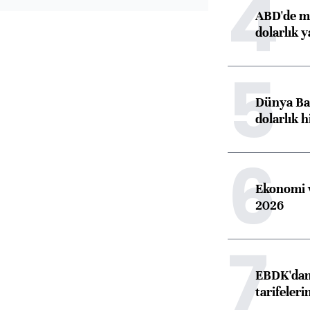
4
ABD'de ma
dolarlık y
5
Dünya Ban
dolarlık h
6
Ekonomi v
2026
7
EBDK'dan 
tarifeleri