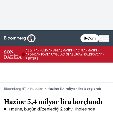
Canlı
ABD, İRAN-UMMAN ANLAŞMASININ AÇIKLANMASININ
AB
SON
ARDINDAN İRAN'A UYGULADIĞI ABLUKAYI KALDIRACAK -
GE
DAKİKA
REUTERS
UY
Bloomberg HT
Haberler
Hazine 5,4 milyar lira borçlandı
Hazine 5,4 milyar lira borçlandı
Hazine, bugün düzenlediği 2 tahvil ihalesinde