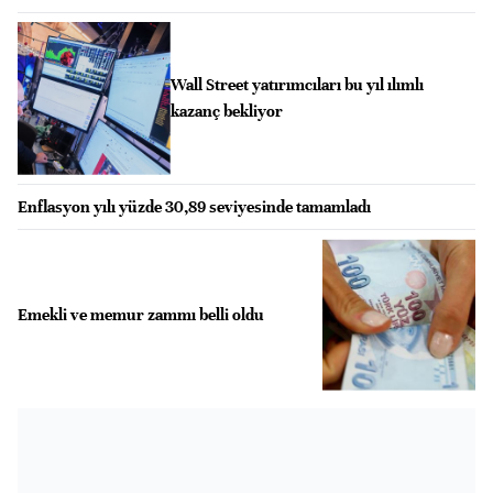
Wall Street yatırımcıları bu yıl ılımlı
kazanç bekliyor
Enflasyon yılı yüzde 30,89 seviyesinde tamamladı
Emekli ve memur zammı belli oldu