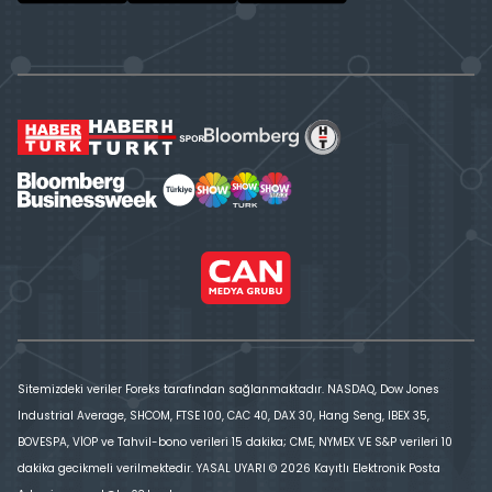
Sitemizdeki veriler Foreks tarafından sağlanmaktadır. NASDAQ, Dow Jones
Industrial Average, SHCOM, FTSE 100, CAC 40, DAX 30, Hang Seng, IBEX 35,
BOVESPA, VİOP ve Tahvil-bono verileri 15 dakika; CME, NYMEX VE S&P verileri 10
dakika gecikmeli verilmektedir. YASAL UYARI © 2026 Kayıtlı Elektronik Posta