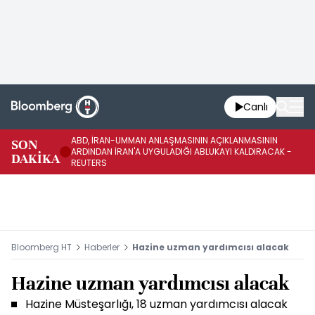
Canlı
ABD, İRAN-UMMAN ANLAŞMASININ AÇIKLANMASININ
AB
SON
ARDINDAN İRAN'A UYGULADIĞI ABLUKAYI KALDIRACAK -
GE
DAKİKA
REUTERS
UY
Bloomberg HT
Haberler
Hazine uzman yardımcısı alacak
Hazine uzman yardımcısı alacak
Hazine Müsteşarlığı, 18 uzman yardımcısı alacak