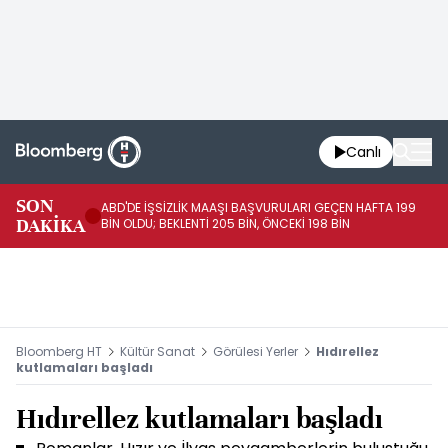
Canlı
SON
ABD'DE İŞSİZLİK MAAŞI BAŞVURULARI GEÇEN HAFTA 199
FE
DAKİKA
BİN OLDU; BEKLENTİ 205 BİN, ÖNCEKİ 198 BİN
İL
Bloomberg HT
Kültür Sanat
Görülesi Yerler
Hıdırellez
kutlamaları başladı
Hıdırellez kutlamaları başladı