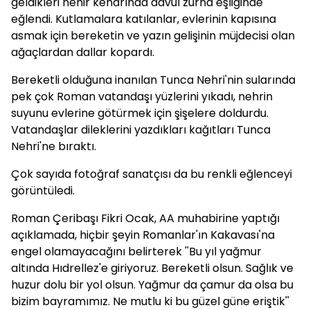
geldikleri nehir kenarında davul zurna eşliğinde
eğlendi. Kutlamalara katılanlar, evlerinin kapısına
asmak için bereketin ve yazın gelişinin müjdecisi olan
ağaçlardan dallar kopardı.
Bereketli olduğuna inanılan Tunca Nehri'nin sularında
pek çok Roman vatandaşı yüzlerini yıkadı, nehrin
suyunu evlerine götürmek için şişelere doldurdu.
Vatandaşlar dileklerini yazdıkları kağıtları Tunca
Nehri'ne bıraktı.
Çok sayıda fotoğraf sanatçısı da bu renkli eğlenceyi
görüntüledi.
Roman Çeribaşı Fikri Ocak, AA muhabirine yaptığı
açıklamada, hiçbir şeyin Romanlar'ın Kakavası'na
engel olamayacağını belirterek ''Bu yıl yağmur
altında Hıdrellez'e giriyoruz. Bereketli olsun. Sağlık ve
huzur dolu bir yol olsun. Yağmur da çamur da olsa bu
bizim bayramımız. Ne mutlu ki bu güzel güne eriştik''