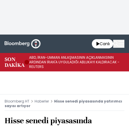
Canlı
ABD, İRAN-UMMAN ANLAŞMASININ AÇIKLANMASININ
AB
SON
ARDINDAN İRAN'A UYGULADIĞI ABLUKAYI KALDIRACAK -
GE
DAKİKA
REUTERS
UY
Bloomberg HT
Haberler
Hisse senedi piyasasında yatırımcı
sayısı artıyor
Hisse senedi piyasasında