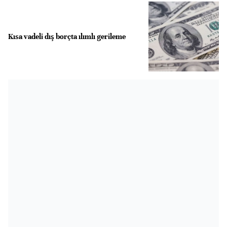
Kısa vadeli dış borçta ılımlı gerileme