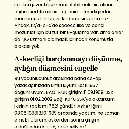
sağlığı güvenliği uzmanı olabilmek için alınan
eğitim sertifikası üst öğrenim olmadığından
memurun derece ve kademesini artırmaz.
Ancak, 12/a-b-c'de sadece lise ve dengi
mezunlar için bu tür bir uygulama var, ama onlar
da İŞG uzmanı olamadıklarından konumuzla
alakası yok.
Askerliği borçlanmayı düşünme,
aylığın düşmesini engelle
Bu yoğunluğunuz arasında bana cevap
yazacağınızdan umutluyum. 02.11.1967
doğumluyum, BAĞ-KUR girişim 11.09.1989, SSK
girişim 01.02.2002 Bağ-Kur'u SSK'ya aktarttım
ikisinin toplamı 7621 gündür. Askerliğimi
03.06.198813.10.1989 arasında yaptım, ne zaman
emekli olurum, askerden sonra girişim
olduğundan kaç ay ödemeliyim?