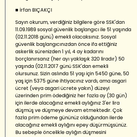
■ İrfan BIÇAKÇI
Sayın okurum, verdiğiniz bilgilere göre SSK'dan
11.09.1989 sosyal güvenlik başlangıcı ile 51 yaşında
(02.11.2018 günü) emekli olacaksınız. Sosyal
güvenlik başlangıcınızdan önce ifa ettiğiniz
askerlik sürenizden 1 yıl, 4 ay kadarını
borçlanırsanız (her ayı yaklaşık 320 liradır) 50
yaşında (02.11.2017 günü SSK'dan emekli
olursunuz. Sizin aslında 51 yaşı için 5450 güne, 50
yaş için 5375 güne ihtiyacınız vardı, ama asgari
ücret (veya asgari ücrete yakın) düzeyi
üzerinden prim ödediğiniz her fazla ay (30 gün)
için ilerde alacağınız emekli aylığınız 3'er lira
düşmüş ve düşmeye devam etmektedir. Çok
fazla prim ödeme gününüz olduğundan ilerde
alacağınız emekli aylığını epey düşürmüşsünüz.
Bu sebeple öncelikle aylığın düşmesini