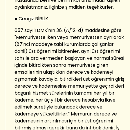
hususunda beni ve benim konumumdaki kişileri
aydınlatmanız. İlginize şimdiden teşekkürler.
■ Cengiz BİRLİK
657 sayılı DMK'nın 36. (A/12-d) maddesine göre
"Memuriyette iken veya memuriyetten ayrılarak
(87'nci maddeye tabi kurumlarda çalışanlar
dahil) üst öğrenimi bitirenler, aynı üst öğrenimi
tahsile ara vermeden başlayan ve normal süresi
içinde bitirdikten sonra memuriyete giren
emsallerinin ulaştıkları derece ve kademeyi
aşmamak kaydıyla, bitirdikleri üst öğrenimin giriş
derece ve kademesine memuriyette geçirdikleri
başarılı hizmet sürelerinin tamamı her yıl bir
kademe, her üç yıl bir derece hesabıyla ilave
edilmek suretiyle bulunacak derece ve
kademeye yükseltilirler." Memurun derece ve
kademesinin artırılması için bir üst öğrenimi
bitirmiş olması gerekir buna da intibak denir. İş