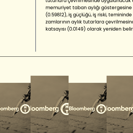
tutarlara çevrilmesinde uygulanacak a
memuriyet taban aylığı göstergesine 
(0.59812), iş güçlüğü, iş riski, teminin
zamlarının aylık tutarlara çevrilmes
katsayısı (0.0149) olarak yeniden belir