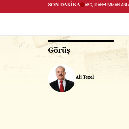
SON DAKİKA
ABD, İRAN-UMMAN ANLA
Görüş
Ali Tezel