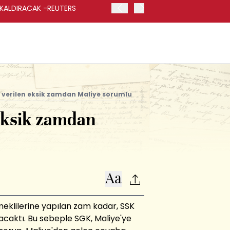
 KALDIRACAK -REUTERS
ABD DIŞİŞLERİ BAKANLIĞI
UYGULANACAK
e verilen eksik zamdan Maliye sorumlu
eksik zamdan
klilerine yapılan zam kadar, SSK
acaktı. Bu sebeple SGK, Maliye'ye