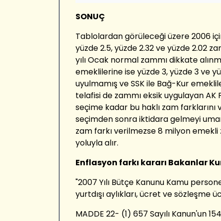
SONUÇ
Tablolardan görüleceği üzere 2006 içi
yüzde 2.5, yüzde 2.32 ve yüzde 2.02 za
yılı Ocak normal zammı dikkate alınm
emeklilerine ise yüzde 3, yüzde 3 ve yü
uyulmamış ve SSK ile Bağ-Kur emeklile
telafisi de zammı eksik uygulayan AK 
seçime kadar bu haklı zam farklarını
seçimden sonra iktidara gelmeyi uman
zam farkı verilmezse 8 milyon emekl
yoluyla alır.
Enflasyon farkı kararı Bakanlar Ku
"2007 Yılı Bütçe Kanunu Kamu personeli
yurtdışı aylıkları, ücret ve sözleşme üc
MADDE 22- (1) 657 Sayılı Kanun'un 15