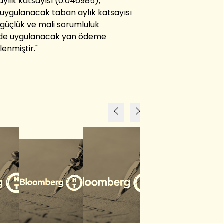
ylık katsayısı (0.046985),
uygulanacak taban aylık katsayısı
de güçlük ve mali sorumluluk
inde uygulanacak yan ödeme
lenmiştir."