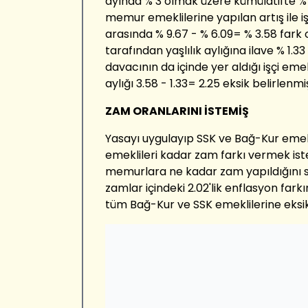
ayında % 3 olmak üzere kümülatifte % 
memur emeklilerine yapılan artış ile iş
arasında % 9.67 - % 6.09= % 3.58 fark 
tarafından yaşlılık aylığına ilave % 1.
davacının da içinde yer aldığı işçi emek
aylığı 3.58 - 1.33= 2.25 eksik belirlenmiş
ZAM ORANLARINI İSTEMİŞ
Yasayı uygulayıp SSK ve Bağ-Kur em
emeklileri kadar zam farkı vermek iste
memurlara ne kadar zam yapıldığını s
zamlar içindeki 2.02'lik enflasyon fark
tüm Bağ-Kur ve SSK emeklilerine eksik