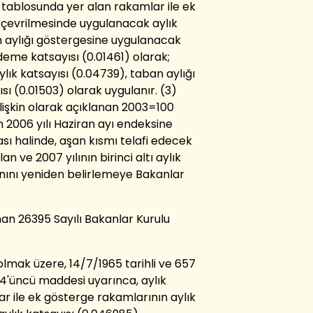
tablosunda yer alan rakamlar ile ek
 çevrilmesinde uygulanacak aylık
 aylığı göstergesine uygulanacak
deme katsayısı (0.01461) olarak;
ık katsayısı (0.04739), taban aylığı
sı (0.01503) olarak uygulanır. (3)
ilişkin olarak açıklanan 2003=100
in 2006 yılı Haziran ayı endeksine
sı halinde, aşan kısmı telafi edecek
lan ve 2007 yılının birinci altı aylık
anını yeniden belirlemeye Bakanlar
n 26395 Sayılı Bakanlar Kurulu
olmak üzere, 14/7/1965 tarihli ve 657
4'üncü maddesi uyarınca, aylık
r ile ek gösterge rakamlarının aylık