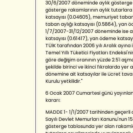
30/6/2007 döneminde aylık gösterge 
gösterge rakamlarının aylık tutarlara
katsayısı (0.04605), memuriyet taban
taban aylığı katsayısı (0.5864), yan ö
1/7/2007-31/12/2007 döneminde ise ayl
katsayısı (0.61417), yan ödeme katsayı
TÜİK tarafından 2006 yılı Aralık ayına 
Temel Yıllı Tüketici Fiyatları Endeksi'n
göre değişim oranının yüzde 2.5'i aşma
şekilde birinci ve ikinci fıkralarda yer a
dönemine ait katsayılar ile ücret tav
Kurulu yetkilidir."
6 Ocak 2007 Cumartesi günü yayınlana
kararı:
MADDE 1- 1/1/2007 tarihinden geçerli 
Sayılı Devlet Memurları Kanunu'nun 15
gösterge tablosunda yer alan rakamla