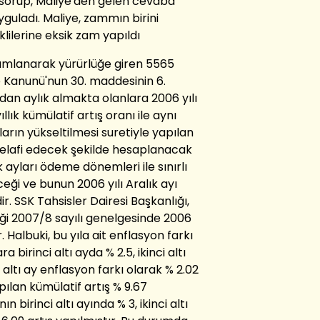
ı sorup, Maliye'den gelen cevaba
guladı. Maliye, zammın birini
ilerine eksik zam yapıldı
yımlanarak yürürlüğe giren 5565
e Kanunü'nun 30. maddesinin 6.
dan aylık almakta olanlara 2006 yılı
llık kümülatif artış oranı ile aynı
ın yükseltilmesi suretiyle yapılan
 telafi edecek şekilde hesaplanacak
 ayları ödeme dönemleri ile sınırlı
ği ve bunun 2006 yılı Aralık ayı
ir. SSK Tahsisler Dairesi Başkanlığı,
diği 2007/8 sayılı genelgesinde 2006
r. Halbuki, bu yıla ait enflasyon farkı
a birinci altı ayda % 2.5, ikinci altı
i altı ay enflasyon farkı olarak % 2.02
ılan kümülatif artış % 9.67
ın birinci altı ayında % 3, ikinci altı