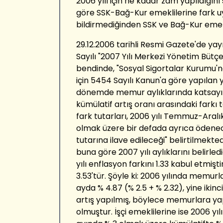
2006 yılı için ne kadar zam yapıldığın
göre SSK-Bağ-Kur emeklilerine fark uy
bildirmediğinden SSK ve Bağ-Kur emekl
29.12.2006 tarihli Resmi Gazete'de ya
Sayılı "2007 Yılı Merkezi Yönetim Bütç
bendinde, "Sosyal Sigortalar Kurumu'n
için 5454 Sayılı Kanun'a göre yapılan yı
dönemde memur aylıklarında katsayılar
kümülatif artış oranı arasındaki farkı
fark tutarları, 2006 yılı Temmuz-Aralık
olmak üzere bir defada ayrıca ödenece
tutarına ilave edileceği" belirtilmekted
buna göre 2007 yılı aylıklarını belirle
yılı enflasyon farkını 1.33 kabul etmişti
3.53'tür. Şöyle ki: 2006 yılında memurlar
ayda % 4.87 (% 2.5 + % 2.32), yine ikinc
artış yapılmış, böylece memurlara yap
olmuştur. İşçi emeklilerine ise 2006 yılın