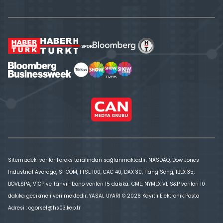
Sitemizdeki veriler Foreks tarafından sağlanmaktadır. NASDAQ, Dow Jones
Industrial Average, SHCOM, FTSE 100, CAC 40, DAX 30, Hang Seng, IBEX 35,
BOVESPA, VİOP ve Tahvil-bono verileri 15 dakika; CME, NYMEX VE S&P verileri 10
dakika gecikmeli verilmektedir. YASAL UYARI © 2026 Kayıtlı Elektronik Posta
Adresi : cgorsel@hs03.kep.tr