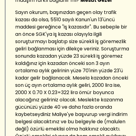
maaşım farklı bağlanır mı?
Mesut Gezer
Sayın okurum, başınızdan geçen olay trafik
kazası da olsa, 5510 sayılı Kanun'un 13'üncü
maddesi gereğince "iş kazasıdır". Bu sebeple bir
an önce SGK'ya iş kazası olayıyla ilgili
soruşturmayı başlatıp size sürekli iş göremezlik
geliri bağlanması için dilekçe veriniz. Soruşturma
sonunda kazadan yüzde 23 sürekli iş göremez
kaldığınız için kazadan önceki son 3 ayın
ortalama aylık gelirinin yüze 70'inin yüzde 23'ü
kadar gelir bağlanacak. Mesela kazadan önceki
son üç ayın ortalama aylık geliri, 2000 lira ise,
2000 X 0.70 X 0.23=322 lira ömür boyunca
alacağınız geliriniz olacak. Meslekte kazanma
gücünüzü yüzde 40 ve daha fazla oranda
kaybetseydiniz Maliye'ye başvurup vergi indirim
belgesi alacaktınız ve bu belgeyle de (malulen
değil) özürlü emeklisi olma hakkınız olacaktı.