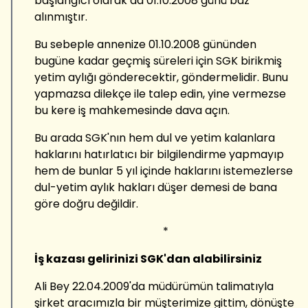
başlangıcı olarak da 01.10.2008 günü baz
alınmıştır.
Bu sebeple annenize 01.10.2008 gününden
bugüne kadar geçmiş süreleri için SGK birikmiş
yetim aylığı gönderecektir, göndermelidir. Bunu
yapmazsa dilekçe ile talep edin, yine vermezse
bu kere iş mahkemesinde dava açın.
Bu arada SGK'nın hem dul ve yetim kalanlara
haklarını hatırlatıcı bir bilgilendirme yapmayıp
hem de bunlar 5 yıl içinde haklarını istemezlerse
dul-yetim aylık hakları düşer demesi de bana
göre doğru değildir.
*
İş kazası gelirinizi SGK'dan alabilirsiniz
Ali Bey 22.04.2009'da müdürümün talimatıyla
şirket aracımızla bir müşterimize gittim, dönüşte