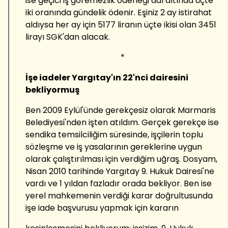
ise geçici iş göremezlik ödeneği adı altında üçte
iki oranında gündelik ödenir. Eşiniz 2 ay istirahat
aldıysa her ay için 5177 liranın üçte ikisi olan 3451
lirayı SGK'dan alacak.
*
İşe iadeler Yargıtay'ın 22'nci dairesini
bekliyormuş
Ben 2009 Eylül'ünde gerekçesiz olarak Marmaris
Belediyesi'nden işten atıldım. Gerçek gerekçe ise
sendika temsilciliğim süresinde, işçilerin toplu
sözleşme ve iş yasalarının gereklerine uygun
olarak çalıştırılması için verdiğim uğraş. Dosyam,
Nisan 2010 tarihinde Yargıtay 9. Hukuk Dairesi'ne
vardı ve 1 yıldan fazladır orada bekliyor. Ben ise
yerel mahkemenin verdiği karar doğrultusunda
işe iade başvurusu yapmak için kararın