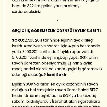
Özürlü emeklisi olunca da hem emekli aylığınızı
hem de 322 lira gelirin yarısını almayı
sürdüreceksiniz.
*
GEÇİCİ İŞ GÖREMEZLİK ÖDENEĞİ AYLIK 3.451 TL
SORU:
27.03.2011 tarihinde eşimin ayak bileği
kırıldı. Ameliyat ve sonrası için 4 gün hastanede
yattı. 31.03.2011 tarihinde 2 aylık rapor verildi.
01.06.2011 tarihinde eşim işbaşı yaptı. SGK primi
tavan ücretten ödeniyormuş. Eşimin 2 aylık
maaş bedeli olarak ne kadar geçici iş göremezlik
ödeneği alacağız?
İsmi Saklı
Eşinizin SGK'ya bildirilen aylık kazancının tavan
olduğunu belirtmişsiniz tavan ücret halen 5177
liradır. Umarım eşiniz adına SGK'ya bu kazanç
rakamı bildiriliyordur. İstirahat alan sigortalılara