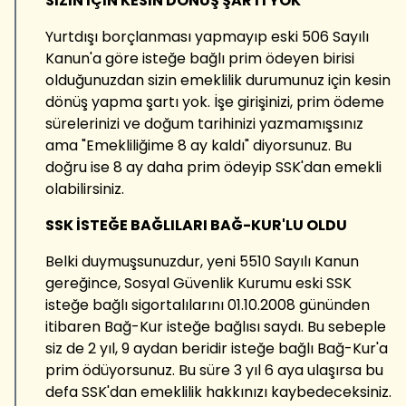
SİZİN İÇİN KESİN DÖNÜŞ ŞARTI YOK
Yurtdışı borçlanması yapmayıp eski 506 Sayılı
Kanun'a göre isteğe bağlı prim ödeyen birisi
olduğunuzdan sizin emeklilik durumunuz için kesin
dönüş yapma şartı yok. İşe girişinizi, prim ödeme
sürelerinizi ve doğum tarihinizi yazmamışsınız
ama "Emekliliğime 8 ay kaldı" diyorsunuz. Bu
doğru ise 8 ay daha prim ödeyip SSK'dan emekli
olabilirsiniz.
SSK İSTEĞE BAĞLILARI BAĞ-KUR'LU OLDU
Belki duymuşsunuzdur, yeni 5510 Sayılı Kanun
gereğince, Sosyal Güvenlik Kurumu eski SSK
isteğe bağlı sigortalılarını 01.10.2008 gününden
itibaren Bağ-Kur isteğe bağlısı saydı. Bu sebeple
siz de 2 yıl, 9 aydan beridir isteğe bağlı Bağ-Kur'a
prim ödüyorsunuz. Bu süre 3 yıl 6 aya ulaşırsa bu
defa SSK'dan emeklilik hakkınızı kaybedeceksiniz.