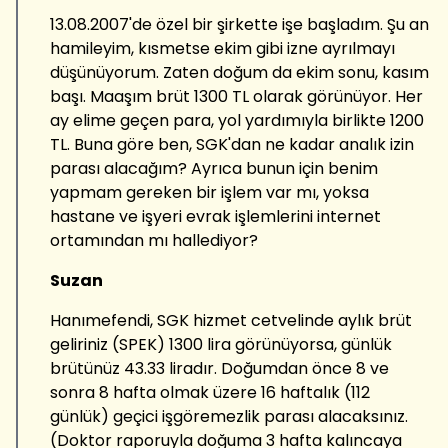
13.08.2007'de özel bir şirkette işe başladım. Şu an
hamileyim, kısmetse ekim gibi izne ayrılmayı
düşünüyorum. Zaten doğum da ekim sonu, kasım
başı. Maaşım brüt 1300 TL olarak görünüyor. Her
ay elime geçen para, yol yardımıyla birlikte 1200
TL. Buna göre ben, SGK'dan ne kadar analık izin
parası alacağım? Ayrıca bunun için benim
yapmam gereken bir işlem var mı, yoksa
hastane ve işyeri evrak işlemlerini internet
ortamından mı hallediyor?
Suzan
Hanımefendi, SGK hizmet cetvelinde aylık brüt
geliriniz (SPEK) 1300 lira görünüyorsa, günlük
brütünüz 43.33 liradır. Doğumdan önce 8 ve
sonra 8 hafta olmak üzere 16 haftalık (112
günlük) geçici işgöremezlik parası alacaksınız.
(Doktor raporuyla doğuma 3 hafta kalıncaya