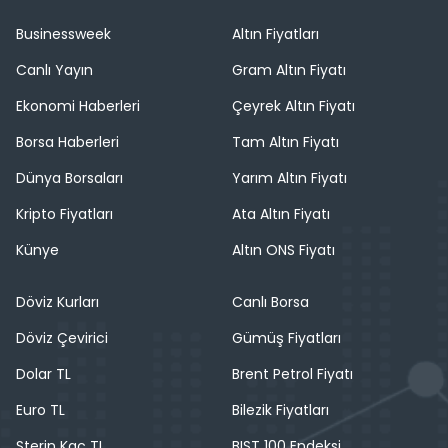
Businessweek
Altın Fiyatları
Canlı Yayın
Gram Altın Fiyatı
Ekonomi Haberleri
Çeyrek Altın Fiyatı
Borsa Haberleri
Tam Altın Fiyatı
Dünya Borsaları
Yarım Altın Fiyatı
Kripto Fiyatları
Ata Altın Fiyatı
Künye
Altın ONS Fiyatı
Döviz Kurları
Canlı Borsa
Döviz Çevirici
Gümüş Fiyatları
Dolar TL
Brent Petrol Fiyatı
Euro TL
Bilezik Fiyatları
Sterin Kaç TL
BIST 100 Endeksi