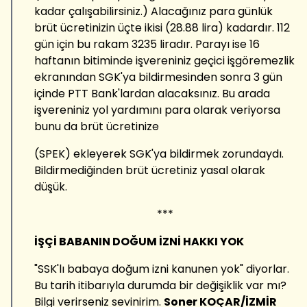
kadar çalışabilirsiniz.) Alacağınız para günlük
brüt ücretinizin üçte ikisi (28.88 lira) kadardır. 112
gün için bu rakam 3235 liradır. Parayı ise 16
haftanın bitiminde işvereniniz geçici işgöremezlik
ekranından SGK'ya bildirmesinden sonra 3 gün
içinde PTT Bank'lardan alacaksınız. Bu arada
işvereniniz yol yardımını para olarak veriyorsa
bunu da brüt ücretinize
(SPEK) ekleyerek SGK'ya bildirmek zorundaydı.
Bildirmediğinden brüt ücretiniz yasal olarak
düşük.
***
İŞÇİ BABANIN DOĞUM İZNİ HAKKI YOK
"SSK'lı babaya doğum izni kanunen yok" diyorlar.
Bu tarih itibarıyla durumda bir değişiklik var mı?
Bilgi verirseniz sevinirim.
Soner KOÇAR/İZMİR