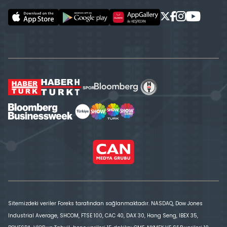
Sitemizdeki veriler Foreks tarafından sağlanmaktadır. NASDAQ, Dow Jones
Industrial Average, SHCOM, FTSE 100, CAC 40, DAX 30, Hang Seng, IBEX 35,