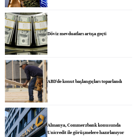
Döviz mevduatları artışa geçti
ABD'de konut başlangıçları toparlandı
Almanya, Commerzbank konusunda
Unicredit ile görüşmelere hazırlanıyor