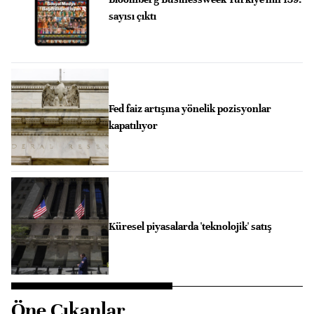
sayısı çıktı
Fed faiz artışına yönelik pozisyonlar
kapatılıyor
Küresel piyasalarda 'teknolojik' satış
Öne Çıkanlar