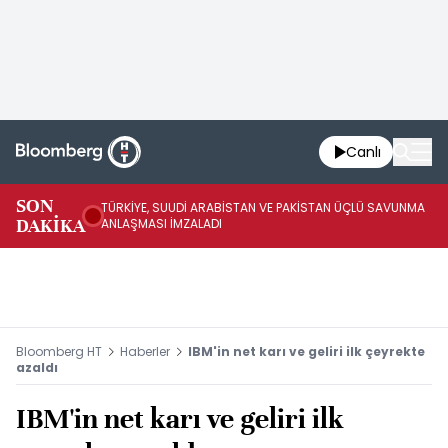
Canlı
SON
TÜRKİYE, SUUDİ ARABİSTAN VE PAKİSTAN ÜÇLÜ SAVUNMA
TR
DAKİKA
ANLAŞMASI İMZALADI
BN
Bloomberg HT
Haberler
IBM'in net karı ve geliri ilk çeyrekte
azaldı
IBM'in net karı ve geliri ilk