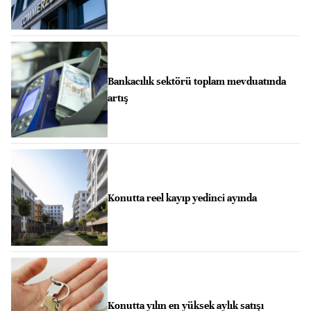
Bankacılık sektörü toplam mevduatında
artış
Konutta reel kayıp yedinci ayında
Konutta yılın en yüksek aylık satışı