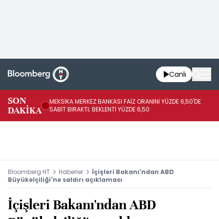
Canlı
SON
MEKSİKA MERKEZ BANKASI FAİZ ORANINI YÜZDE 6,50'DE
OY
DAKİKA
SABİT BIRAKTI; BEKLENTİ YÜZDE 6,50
AÇ
Bloomberg HT
Haberler
İçişleri Bakanı'ndan ABD
Büyükelçiliği'ne saldırı açıklaması
İçişleri Bakanı'ndan ABD