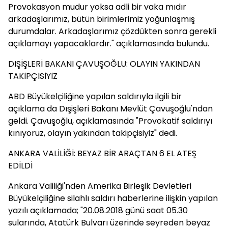
Provokasyon mudur yoksa adli bir vaka mıdır
arkadaşlarımız, bütün birimlerimiz yoğunlaşmış
durumdalar. Arkadaşlarımız çözdükten sonra gerekli
açıklamayı yapacaklardır." açıklamasında bulundu.
DIŞİŞLERİ BAKANI ÇAVUŞOĞLU: OLAYIN YAKINDAN
TAKİPÇİSİYİZ
ABD Büyükelçiliğine yapılan saldırıyla ilgili bir
açıklama da Dışişleri Bakanı Mevlüt Çavuşoğlu'ndan
geldi. Çavuşoğlu, açıklamasında "Provokatif saldırıyı
kınıyoruz, olayın yakından takipçisiyiz" dedi.
ANKARA VALİLİĞİ: BEYAZ BİR ARAÇTAN 6 EL ATEŞ
EDİLDİ
Ankara Valiliği'nden Amerika Birleşik Devletleri
Büyükelçiliğine silahlı saldırı haberlerine ilişkin yapılan
yazılı açıklamada; "20.08.2018 günü saat 05.30
sularında, Atatürk Bulvarı üzerinde seyreden beyaz