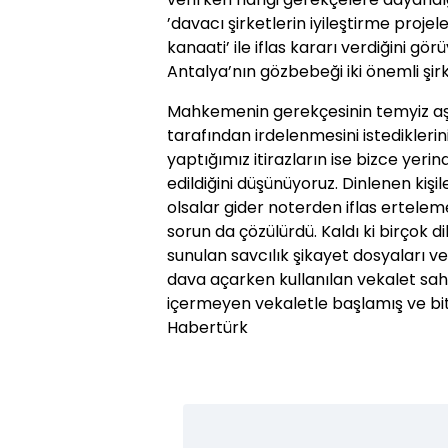
’davacı şirketlerin iyileştirme proje
kanaati’ ile iflas kararı verdiğini gör
Antalya’nın gözbebeği iki önemli şirke
Mahkemenin gerekçesinin temyiz aş
tarafından irdelenmesini istedikleri
yaptığımız itirazların ise bizce yeri
edildiğini düşünüyoruz. Dinlenen kişiler
olsalar gider noterden iflas ertelem
sorun da çözülürdü. Kaldı ki birçok 
sunulan savcılık şikayet dosyaları ve 
dava açarken kullanılan vekalet sah
içermeyen vekaletle başlamış ve bit
Habertürk