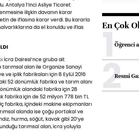
du. Antalya 1’inci Asliye Ticaret
enmesine ilişkin davanın karar
in de iflasına karar verdi. Bu kararla
En Çok O
1
lvarlıklarına da el konuldu ve iflas
Öğrenci a
LDI
2
ı İcra Dairesi’nce gruba ait
e tarımsal alan ile Organize Sanayi
ve iplik fabrikaları için 8 Eylül 2016
Resmi Ga
a’daki 52 dönümlük fabrika ve tarım alanı
dönümlük alandaki fabrika için 28
k fabrika için de 52 milyon 778 bin TL
ç fabrika, içindeki makine ekipmanları
 tarımsal alanda ise çoğu portakal ve
ndız, hurma, söğüt, kavak gibi 20’ye
unduğu tarımsal alan, icra yoluyla