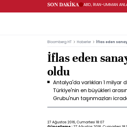
SON DAKİKA
ABD, İRAN-UMMAN ANLA
Bloomberg HT
Haberler
İflas eden sanay
İflas eden sanay
oldu
Antalya'da varlıkları 1 milyar
Türkiye'nin en büyükleri arası
Grubu'nun taşınmazları icrada
27 Ağustos 2016, Cumartesi 18:07
Güncelleme :
27 Ağustos 2016, Cumartesi 18: