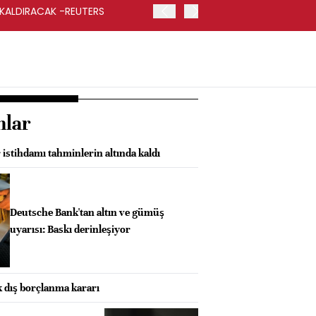
 KALDIRACAK -REUTERS
ABD DIŞİŞLERİ BAKANLIĞI
UYGULANACAK
nlar
 istihdamı tahminlerin altında kaldı
Deutsche Bank'tan altın ve gümüş
uyarısı: Baskı derinleşiyor
lk dış borçlanma kararı