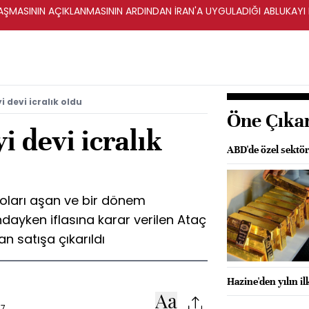
ŞMASININ AÇIKLANMASININ ARDINDAN İRAN'A UYGULADIĞI ABLUKAYI
i devi icralık oldu
Öne Çıka
i devi icralık
ABD'de özel sektör
 doları aşan ve bir dönem
ndayken iflasına karar verilen Ataç
n satışa çıkarıldı
Hazine'den yılın i
17