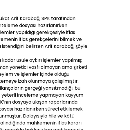
vukat Arif Karabağ, SPK tarafından
erteleme dosyası hazırlanırken
lemler yapıldığı gerekçesiyle iflas
kemenin iflas gerekçelerini bilmek ve
istendiğini belirten Arif Karabağ, şöyle
adar usule aykırı işlemler yapılmış;
aman yönetici vasfı olmayan ama şirketi
 eylem ve işlemler içinde olduğu
emeye izah olunmaya çalışılmıştır.
lançoların gerçeği yansıtmadığı, bu
ilde yeterli inceleme yapmayan kayyum
 SPK’nın dosyaya ulaşan raporlarında
dosyası hazırlanırken süreci etkilemek
lunmuştur. Dolayısıyla hile ve kötü
e alındığında mahkemenin iflas kararı
ığı merakla beklenirken mahkemenin