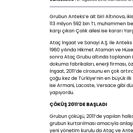
Grubun Anteks’e ait biri Altınova, ik
113 milyon 592 bin TL muhammen bedel
karşı çıkan Çalık ailesi ise kararı Yar
Ataç İnşaat ve Sanayi A.Ş. ile Anteks
1960 yılında Hikmet Ataman ve Hüse
sonra Ataç Grubu altında toplanan ik
dokuma fabrikaları, enerji firması, öz
İnşaat, 2011’de cirosunu en çok artıra
çoğu kez de Türkiye’nin en büyük ilk 
ise Armani, Lacoste, Versace gibi dü
yapıyordu.
ÇÖKÜŞ 2011’DE BAŞLADI
Grubun çöküşü, 2011’de yapılan halka
grubun kurtarılması amacıyla anlaşm
yeni yönetim kurulu da Ataç ve Anteks