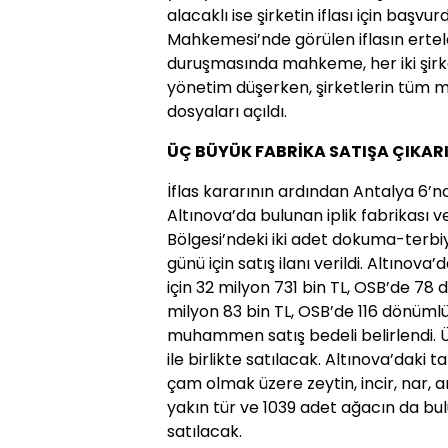
alacaklı ise şirketin iflası için başvur
Mahkemesi’nde görülen iflasın ertel
duruşmasında mahkeme, her iki şirket
yönetim düşerken, şirketlerin tüm ma
dosyaları açıldı.
ÜÇ BÜYÜK FABRİKA SATIŞA ÇIKARI
İflas kararının ardından Antalya 6’nc
Altınova’da bulunan iplik fabrikası v
Bölgesi’ndeki iki adet dokuma-terbiye 
günü için satış ilanı verildi. Altınov
için 32 milyon 731 bin TL, OSB’de 78 
milyon 83 bin TL, OSB’de 116 dönümlü
muhammen satış bedeli belirlendi. Ü
ile birlikte satılacak. Altınova’daki
çam olmak üzere zeytin, incir, nar, a
yakın tür ve 1039 adet ağacın da bul
satılacak.