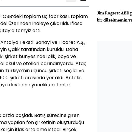
Jim Rogers: ABD p
isi OSB’deki toplam üç fabrikası, toplam
bir düzeltmenin va
 üzerinden ihaleye çıkarıldı. İflasa
gıtay’a temyiz etti.
 Antalya Tekstil Sanayi ve Ticaret A.Ş.,
yin Çalık tarafından kuruldu. Daha
i şirket bünyesinde iplik, boya ve
el okul ve otelleri barındırıyordu. Ataç
n Türkiye’nin üçüncü şirketi seçildi ve
500 şirketi arasında yer aldı. Anteks
nya devlerine yönelik üretimler
 arzla başladı. Batış sürecine giren
a yapılan fon şirketinin oluşturduğu
 için iflas erteleme istedi. Birçok