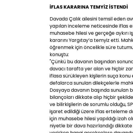
İFLAS KARARINA TEMYİZ İSTENDİ
Davada Çalık ailesini temsil eden a
yapılan inceleme neticesinde iflas 
muhasebe hilesi ve gerçeğe aykırı iş
kararını Yargıtay’a temyiz etti. Mah
öğrenmek için öncelikle süre tutumu 
konuştu:
"Çünkü bu davanın başından sonuna k
davacı tarafta yer alan ve hiçbir z
iflasa sürükleyen kişilerin suça konu
defalarca sunulan dilekçelerle mahk
Dosyaya davanın başında sunulan bi
bilançoları dikkate alıp hiçbir şek
ve bilirkişilerin de sorumlu olduğu,
işaret edildiği üzere iflas erteleme 
için muhasebe hilesi yapıldığı izah o
niyetle bir dava hazırlandığı dikkat
verirken hangi gerekçelere dayand