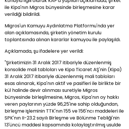
Konuyla ilgili olarak KAP'a yapılan açıklamada, şirket
ile Kipa'nın Migros bünyesinde birleşmesine karar
verildiği bildirildi.
Migros'un Kamuyu Aydınlatma Platformu'nda yer
alan açıklamasında, şirketin yönetim kurulu
toplantısında alınan kararlar kamuyou ile paylaşıldı.
Açıklamada, şu ifadelere yer verildi:
"Şirketimizin 31 Aralık 2017 itibariyle düzenlenmiş
konsolide mali tabloları ve Kipa Ticaret AŞ'nin (Kipa)
31 Aralık 2017 itibariyle düzenlenmiş mali tabloları
esas alınarak, Kipa'nın aktif ve pasifleri ile birlikte bir
kül halinde devir alınması suretiyle Migros
bünyesinde birleşilmesine, Migros, Kipa'nın oy hakkı
veren paylarının yüzde 96,25'ine sahip olduğundan,
birleşme işleminin TTK'nın 155 ve 156'ncı maddeleri ile
SPK'nın II-23.2 sayılı Birleşme ve Bölünme Tebliği'nin
13'üncü maddesi kapsamında kolaylaştırılmış usulde