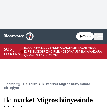
Canlı
BAKAN ŞİMŞEK: VERİMLİLİK ODAKLI POLİTİKALARIMIZLA
BA
SON
KÜRESEL DEĞER ZİNCİRLERİNDE DAHA ÜST BASAMAKLARA
VE
DAKİKA
ÇIKMAYI SÜRDÜRECEĞİZ
DÖ
Bloomberg HT
Tarım
İki market Migros bünyesinde
birleşiyor
İki market Migros bünyesinde