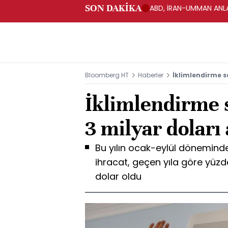
SON DAKİKA
ABD, İRAN-UMMAN ANLA
Bloomberg HT
Haberler
İklimlendirme se
İklimlendirme s
3 milyar doları 
Bu yılın ocak-eylül dönemind
ihracat, geçen yıla göre yüzde
dolar oldu