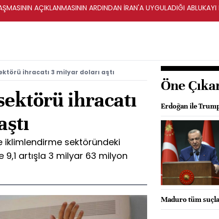
ŞMASININ AÇIKLANMASININ ARDINDAN İRAN'A UYGULADIĞI ABLUKAYI
ktörü ihracatı 3 milyar doları aştı
Öne Çıka
ektörü ihracatı
Erdoğan ile Trump
aştı
e iklimlendirme sektöründeki
 9,1 artışla 3 milyar 63 milyon
Maduro tüm suçlam