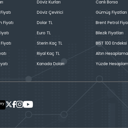
rı
Döviz Kurları
Canlı Borsa
Fiyatı
Döviz Çevirici
Gümüş Fiyatları
n Fiyatı
Dolar TL
Brent Petrol Fiya
iyatı
Euro TL
Bilezik Fiyatları
 Fiyatı
Sterin Kaç TL
BIST 100 Endeksi
yatı
Riyal Kaç TL
Altın Hesaplama
iyatı
Kanada Doları
Yüzde Hesapla