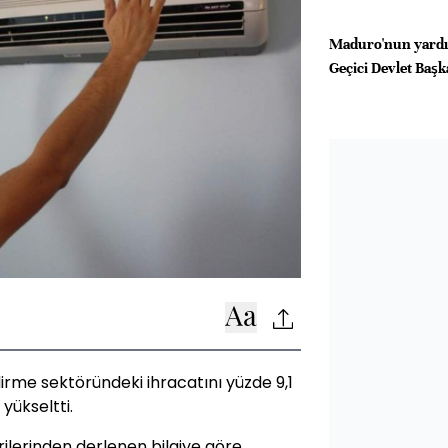
Maduro'nun yardı
Geçici Devlet Başk
ndirme sektöründeki ihracatını yüzde 9,1
yükseltti.
rilerinden derlenen bilgiye göre,