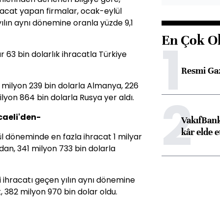
racat yapan firmalar, ocak-eylül
lın aynı dönemine oranla yüzde 9,1
En Çok O
1
 63 bin dolarlık ihracatla Türkiye
Resmi Ga
6 milyon 239 bin dolarla Almanya, 226
2
lyon 864 bin dolarla Rusya yer aldı.
ocaeli'den-
VakıfBank
kâr elde e
 döneminde en fazla ihracat 1 milyar
dan, 341 milyon 733 bin dolarla
ii ihracatı geçen yılın aynı dönemine
 382 milyon 970 bin dolar oldu.