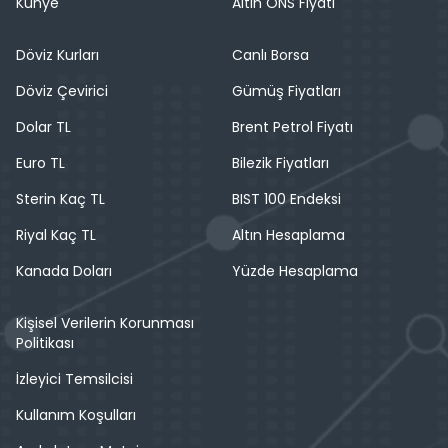
Künye
Altın ONS Fiyatı
Döviz Kurları
Canlı Borsa
Döviz Çevirici
Gümüş Fiyatları
Dolar TL
Brent Petrol Fiyatı
Euro TL
Bilezik Fiyatları
Sterin Kaç TL
BIST 100 Endeksi
Riyal Kaç TL
Altın Hesaplama
Kanada Doları
Yüzde Hesaplama
Kişisel Verilerin Korunması
Politikası
İzleyici Temsilcisi
Kullanım Koşulları