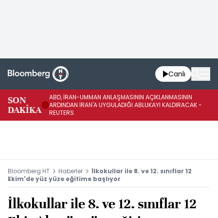
Canlı
ABD, İRAN-UMMAN ANLAŞMASININ AÇIKLANMASININ
AB
SON
ARDINDAN İRAN'A UYGULADIĞI ABLUKAYI KALDIRACAK -
GE
DAKİKA
REUTERS
UY
Bloomberg HT
Haberler
İlkokullar ile 8. ve 12. sınıflar 12
Ekim'de yüz yüze eğitime başlıyor
İlkokullar ile 8. ve 12. sınıflar 12