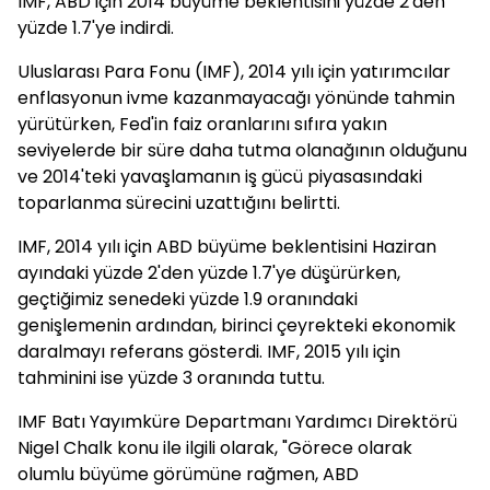
IMF, ABD için 2014 büyüme beklentisini yüzde 2'den
yüzde 1.7'ye indirdi.
Uluslarası Para Fonu (IMF), 2014 yılı için yatırımcılar
enflasyonun ivme kazanmayacağı yönünde tahmin
yürütürken, Fed'in faiz oranlarını sıfıra yakın
seviyelerde bir süre daha tutma olanağının olduğunu
ve 2014'teki yavaşlamanın iş gücü piyasasındaki
toparlanma sürecini uzattığını belirtti.
IMF, 2014 yılı için ABD büyüme beklentisini Haziran
ayındaki yüzde 2'den yüzde 1.7'ye düşürürken,
geçtiğimiz senedeki yüzde 1.9 oranındaki
genişlemenin ardından, birinci çeyrekteki ekonomik
daralmayı referans gösterdi. IMF, 2015 yılı için
tahminini ise yüzde 3 oranında tuttu.
IMF Batı Yayımküre Departmanı Yardımcı Direktörü
Nigel Chalk konu ile ilgili olarak, "Görece olarak
olumlu büyüme görümüne rağmen, ABD