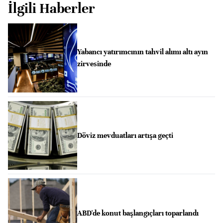
İlgili Haberler
Yabancı yatırımcının tahvil alımı altı ayın
zirvesinde
Döviz mevduatları artışa geçti
ABD'de konut başlangıçları toparlandı