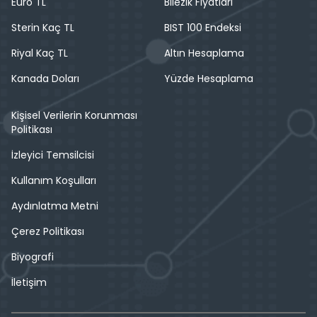
Euro TL
Bilezik Fiyatları
Sterin Kaç TL
BIST 100 Endeksi
Riyal Kaç TL
Altın Hesaplama
Kanada Doları
Yüzde Hesaplama
Kişisel Verilerin Korunması
Politikası
İzleyici Temsilcisi
Kullanım Koşulları
Aydınlatma Metni
Çerez Politikası
Biyografi
İletişim