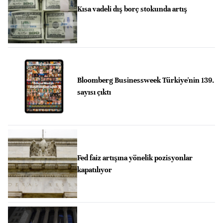
Kısa vadeli dış borç stokunda artış
Bloomberg Businessweek Türkiye'nin 139.
sayısı çıktı
Fed faiz artışına yönelik pozisyonlar
kapatılıyor