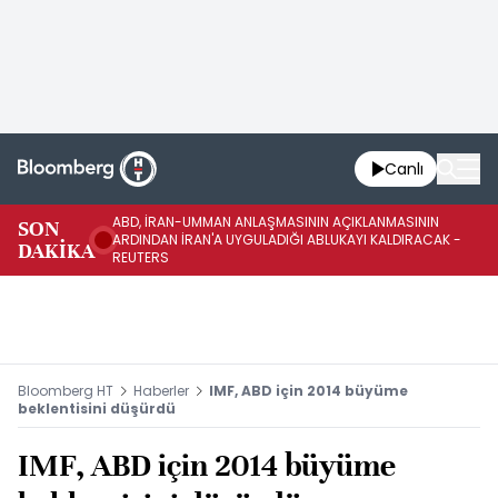
Canlı
ABD, İRAN-UMMAN ANLAŞMASININ AÇIKLANMASININ
AB
SON
ARDINDAN İRAN'A UYGULADIĞI ABLUKAYI KALDIRACAK -
GE
DAKİKA
REUTERS
UY
Bloomberg HT
Haberler
IMF, ABD için 2014 büyüme
beklentisini düşürdü
IMF, ABD için 2014 büyüme