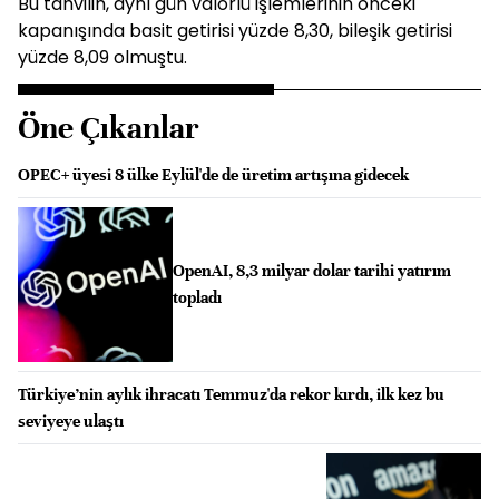
Bu tahvilin, aynı gün valörlü işlemlerinin önceki
kapanışında basit getirisi yüzde 8,30, bileşik getirisi
yüzde 8,09 olmuştu.
Öne Çıkanlar
OPEC+ üyesi 8 ülke Eylül'de de üretim artışına gidecek
OpenAI, 8,3 milyar dolar tarihi yatırım
topladı
Türkiye’nin aylık ihracatı Temmuz'da rekor kırdı, ilk kez bu
seviyeye ulaştı