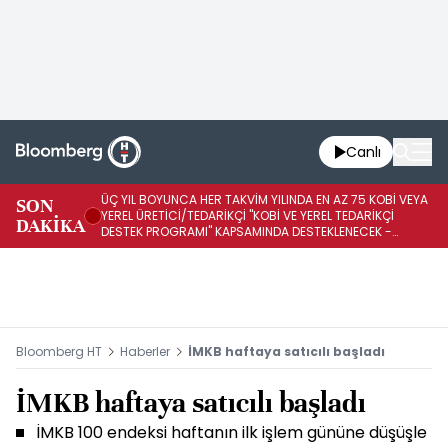
Canlı
ÜÇ YIL BOYUNCA HER TAKVİM YILINDA EN AZ 75 KOBİ VEYA
İŞ
SON
YEREL ÜRETİCİ/TEDARİKÇİ "KOBİ VE YEREL TEDARİKÇİ
ED
DAKİKA
DESTEK PROGRAMI" KAPSAMINDA DESTEKLENECEK -
A1
REKABET KURUMU
K
Bloomberg HT
Haberler
İMKB haftaya satıcılı başladı
İMKB haftaya satıcılı başladı
İMKB 100 endeksi haftanın ilk işlem gününe düşüşle