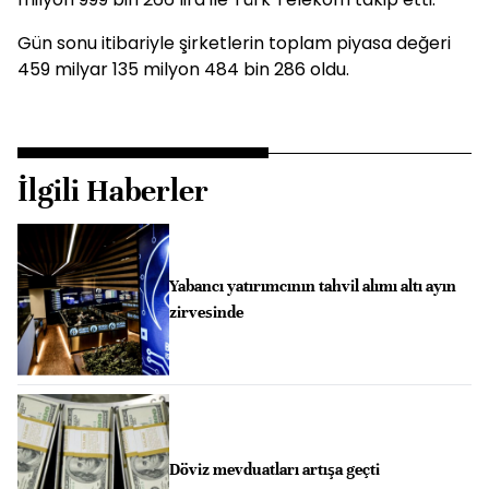
Gün sonu itibariyle şirketlerin toplam piyasa değeri
459 milyar 135 milyon 484 bin 286 oldu.
İlgili Haberler
Yabancı yatırımcının tahvil alımı altı ayın
zirvesinde
Döviz mevduatları artışa geçti