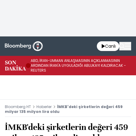
Canlı
ABD, İRAN-UMMAN ANLAŞMASININ AÇIKLANMASININ
AB
SON
ARDINDAN İRAN'A UYGULADIĞI ABLUKAYI KALDIRACAK -
GE
DAKİKA
REUTERS
UY
Bloomberg HT
Haberler
İMKB'deki şirketlerin değeri 459
milyar 135 milyon lira oldu
İMKB'deki şirketlerin değeri 459