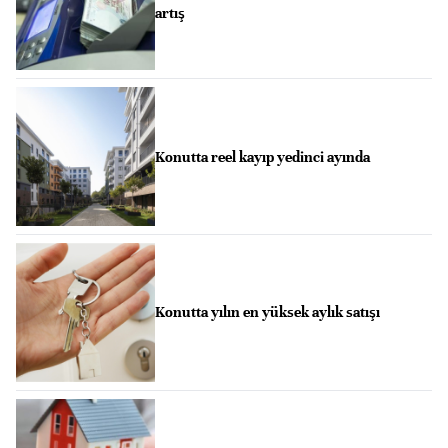
artış
Konutta reel kayıp yedinci ayında
Konutta yılın en yüksek aylık satışı