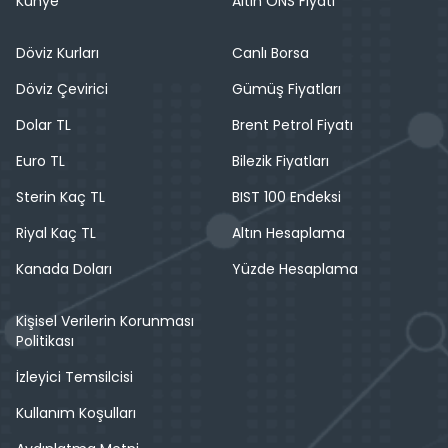
Künye
Altın ONS Fiyatı
Döviz Kurları
Canlı Borsa
Döviz Çevirici
Gümüş Fiyatları
Dolar TL
Brent Petrol Fiyatı
Euro TL
Bilezik Fiyatları
Sterin Kaç TL
BIST 100 Endeksi
Riyal Kaç TL
Altın Hesaplama
Kanada Doları
Yüzde Hesaplama
Kişisel Verilerin Korunması
Politikası
İzleyici Temsilcisi
Kullanım Koşulları