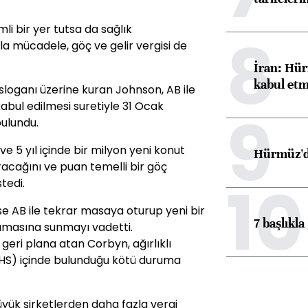
i bir yer tutsa da sağlık
8
a mücadele, göç ve gelir vergisi de
İran: Hür
kabul etm
 sloganı üzerine kuran Johnson, AB ile
bul edilmesi suretiyle 31 Ocak
9
bulundu.
ve 5 yıl içinde bir milyon yeni konut
Hürmüz'de
racağını ve puan temelli bir göç
10
tedi.
se AB ile tekrar masaya oturup yeni bir
7 başlıkla
masına sunmayı vadetti.
eri plana atan Corbyn, ağırlıklı
(NHS) içinde bulunduğu kötü duruma
üyük şirketlerden daha fazla vergi