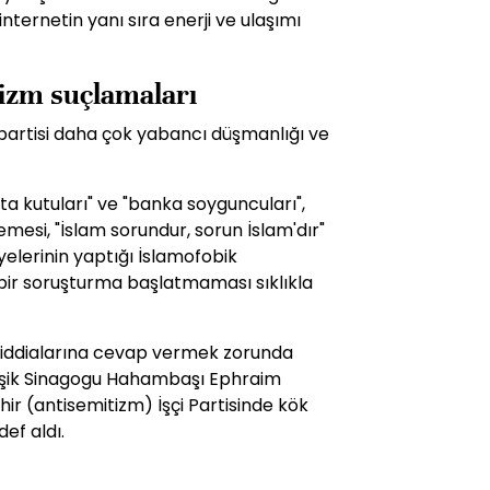
ternetin yanı sıra enerji ve ulaşımı
tizm suçlamaları
rtisi daha çok yabancı düşmanlığı ve
sta kutuları" ve "banka soyguncuları",
demesi, "İslam sorundur, sorun İslam'dır"
elerinin yaptığı İslamofobik
bir soruşturma başlatmaması sıklıkla
 iddialarına cevap vermek zorunda
rleşik Sinagogu Hahambaşı Ephraim
ehir (antisemitizm) İşçi Partisinde kök
ef aldı.