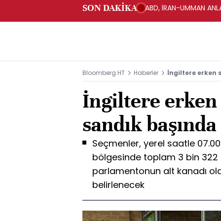
SON DAKİKA
ABD, İRAN-UMMAN ANLA
Bloomberg HT
Haberler
İngiltere erken
İngiltere erken
sandık başında
Seçmenler, yerel saatle 07.00
bölgesinde toplam 3 bin 322 
parlamentonun alt kanadı ol
belirlenecek