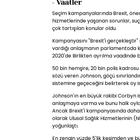
- Vaatler
Seçim kampanyalarında Brexit, öneml
hizmetlerinde yaşanan sorunlar, suçl
çok tartışılan konular oldu.
Kampanyasını "Brexit'i gerçekleştir"
vardığı anlaşmanın parlamentoda ka
2020'de Birlikten ayrılma vaadinde 
50 bin hemşire, 20 bin polis kadrosu 
sözü veren Johnson, göçü sınırlandı
sistemine geçeceğini belirterek oy is
Johnson'ın en büyük rakibi Corbyn i
anlaşmaya varma ve bunu halk oyla
Ancak Brexit'i kampanyasında daha g
olarak Ulusal Sağlık Hizmetlerinin 
yoğunlaştı.
En zengin yüzde 5'lik kesimden ve b