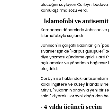
alacağını söyleyen Corbyn, bedava in
kamulaştırma sözü verdi.
- İslamofobi ve antisemi
Kampanya döneminde Johnson ve pa
İslamofobiyle suçlandı.
Johnson'ın çarşaflı kadınlar için "po
siyahiler için de "karpuz gülüşlüler" 
diye yazması gündeme geldi. Parti üy
açıklamalar ve yönetimin bağımsız 
eleştirildi.
Corbyn ise hakkındaki antisemitizm
kaldı. İngiltere ve Kuzey İrlanda Bi
Mirvis, "Yukarının onayıyla yeni bir z
saldı." diyerek Corbyn'i doğrudan hed
- 4 yılda üçüncü seçim