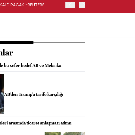
 KALDIRACAK -REUTERS
ABD DIŞİŞLERİ BAKANLIĞI
UYGULANACAK
nlar
de bu sefer hedef AB ve Meksika
AB'den Trump'a tarife karşılığı
eri arasında ticaret anlaşması adımı