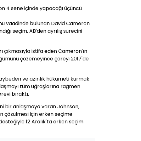
son 4 sene içinde yapacağı üçüncü
dumu vaadinde bulunan David Cameron
dığı seçim, AB'den ayrılış sürecini
rı çıkmasıyla istifa eden Cameron'ın
düğümünü çözemeyince çareyi 2017'de
aybeden ve azınlık hükümeti kurmak
anlaşmayı tüm uğraşlarına rağmen
evi bıraktı.
eni bir anlaşmaya varan Johnson,
n çözülmesi için erken seçime
e desteğiyle 12 Aralık'ta erken seçim