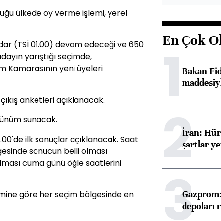
uğu ülkede oy verme işlemi, yerel
En Çok O
adar (TSİ 01.00) devam edeceği ve 650
1
dayın yarıştığı seçimde,
m Kamarasının yeni üyeleri
Bakan Fi
maddesiyl
ıkış anketleri açıklanacak.
2
örünüm sunacak.
İran: Hü
00'de ilk sonuçlar açıklanacak. Saat
şartlar ye
gesinde sonucun belli olması
lması cuma günü öğle saatlerini
3
Gazprom: 
mine göre her seçim bölgesinde en
depoları 
.