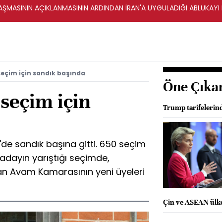
ŞMASININ AÇIKLANMASININ ARDINDAN İRAN'A UYGULADIĞI ABLUKAYI
 seçim için sandık başında
Öne Çıka
 seçim için
Trump tarifelerin
'de sandık başına gitti. 650 seçim
adayın yarıştığı seçimde,
an Avam Kamarasının yeni üyeleri
Çin ve ASEAN ülkel