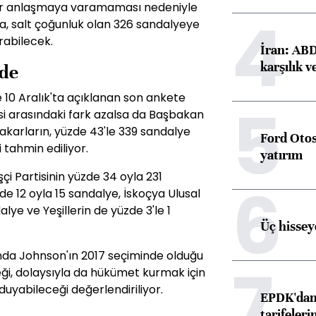
ir anlaşmaya varamaması nedeniyle
4
a, salt çoğunluk olan 326 sandalyeye
rabilecek.
İran: ABD 
karşılık v
nde
 10 Aralık'ta açıklanan son ankete
5
tisi arasındaki fark azalsa da Başbakan
akarların, yüzde 43'le 339 sandalye
Ford Otos
 tahmin ediliyor.
yatırım
şçi Partisinin yüzde 34 oyla 231
6
e 12 oyla 15 sandalye, İskoçya Ulusal
lye ve Yeşillerin de yüzde 3'le 1
Üç hisseye
nda Johnson'ın 2017 seçiminde olduğu
7
ği, dolaysıyla da hükümet kurmak için
duyabileceği değerlendiriliyor.
EPDK'dan 
tarifeleri