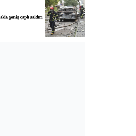
da geniş çaplı saldırı