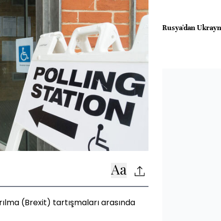
Rusya'dan Ukrayna'
yrılma (Brexit) tartışmaları arasında