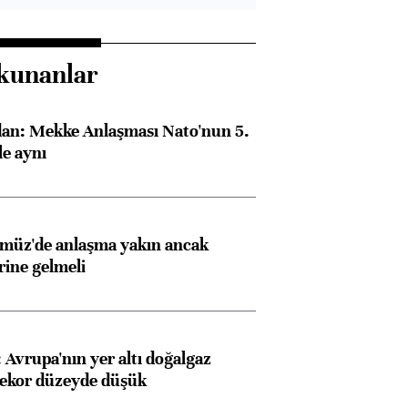
kunanlar
dan: Mekke Anlaşması Nato'nun 5.
e aynı
rmüz'de anlaşma yakın ancak
rine gelmeli
Avrupa'nın yer altı doğalgaz
rekor düzeyde düşük