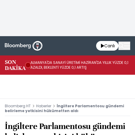
Canlı
SON
ALMANYA'DA SANAYİ ÜRETİMİ HAZİRAN'DA YILLIK YÜZDE 0,1
AL
DAKİKA
AZALDI, BEKLENTİ YÜZDE 0,1 ARTIŞ
AR
Bloomberg HT
Haberler
İngiltere Parlamentosu gündemi
belirleme yetkisini hükümetten aldı
İngiltere Parlamentosu gündemi