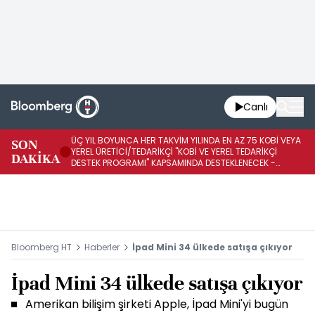
Canlı
ÜÇ YIL BOYUNCA HER TAKVİM YILINDA EN AZ 75 KOBİ VEYA
İŞ
SON
YEREL ÜRETİCİ/TEDARİKÇİ "KOBİ VE YEREL TEDARİKÇİ
ED
DAKİKA
DESTEK PROGRAMI" KAPSAMINDA DESTEKLENECEK -
A1
REKABET KURUMU
K
Bloomberg HT
Haberler
İpad Mini 34 ülkede satışa çıkıyor
İpad Mini 34 ülkede satışa çıkıyor
Amerikan bilişim şirketi Apple, İpad Mini'yi bugün