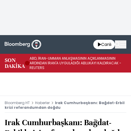
Canlı
ABD, İRAN-UMMAN ANLAŞMASININ AÇIKLANMASININ
AB
SON
ARDINDAN İRAN'A UYGULADIĞI ABLUKAYI KALDIRACAK -
GE
DAKİKA
REUTERS
UY
Bloomberg HT
Haberler
Irak Cumhurbaşkanı: Bağdat-Erbil
krizi referandumdan doğdu
Irak Cumhurbaşkanı: Bağdat-