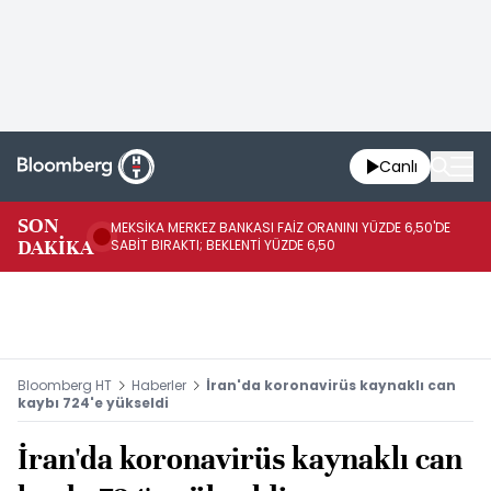
Canlı
SON
MEKSİKA MERKEZ BANKASI FAİZ ORANINI YÜZDE 6,50'DE
OY
DAKİKA
SABİT BIRAKTI; BEKLENTİ YÜZDE 6,50
AÇ
Bloomberg HT
Haberler
İran'da koronavirüs kaynaklı can
kaybı 724'e yükseldi
İran'da koronavirüs kaynaklı can