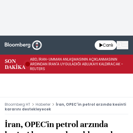
Canlı
ABD, İRAN-UMMAN ANLAŞMASININ AÇIKLANMASININ
AB
SON
ARDINDAN İRAN'A UYGULADIĞI ABLUKAYI KALDIRACAK -
GE
DAKİKA
REUTERS
UY
Bloomberg HT
Haberler
İran, OPEC'in petrol arzında kesinti
kararını destekleyecek
İran, OPEC'in petrol arzında