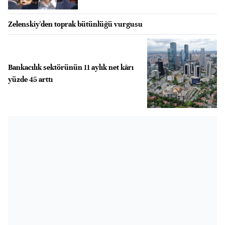
Zelenskiy'den toprak bütünlüğü vurgusu
Bankacılık sektörünün 11 aylık net kârı
yüzde 45 arttı