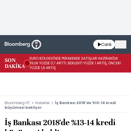
Canlı
EURO BÖLGESİ'NDE PERAKENDE SATIŞLAR HAZİRAN'DA
EU
SON
YILLIK YÜZDE 0,7 ARTTI; BEKLENTİ YÜZDE 1 ARTIŞ, ÖNCEKİ
AY
DAKİKA
YÜZDE 1,9 ARTIŞ
ÖN
Bloomberg HT
Haberler
İş Bankası 2018'de %13-14 kredi
büyümesi bekliyor
İş Bankası 2018'de %13-14 kredi