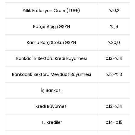
Yıllık Enflasyon Oranı (TÜFE)
%10,2
Bütçe Açığı/GSYH
%1,9
Kamu Borç Stoku/GSYH
%30,0
Bankacılık Sektörü Kredi Büyümesi
%13-%14
Bankacılık Sektörü Mevduat Büyümesi
%12-%13
İş Bankası
Kredi Büyümesi
%13-%14
TL Krediler
%14-%15