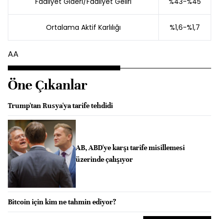
Faaliyet Gideri/Faaliyet Geliri
%43-%45
Ortalama Aktif Karlılığı
%1,6-%1,7
AA
Öne Çıkanlar
Trump'tan Rusya'ya tarife tehdidi
AB, ABD'ye karşı tarife misillemesi
üzerinde çalışıyor
Bitcoin için kim ne tahmin ediyor?