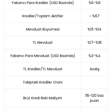
Yabancı Para Krediler (USD Bazında)
%5-%6
Krediler/Toplam Aktifler
~ %67
Mevduat Büyümesi
%13-%14
TL Mevduat
%17-%18
Yabancı Para Mevduat (USD Bazında)
%3-%4
TL Krediler/TL Mevduat
Azalış
Takipteki Krediler Oranı
115-120 baz
Brüt Kredi Riski Maliyeti
puan