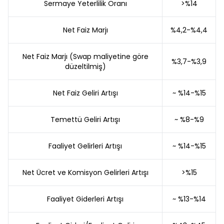
Sermaye Yeterlilik Oranı
>%14
Net Faiz Marjı
%4,2-%4,4
Net Faiz Marjı (Swap maliyetine göre
%3,7-%3,9
düzeltilmiş)
Net Faiz Geliri Artışı
~ %14-%15
Temettü Geliri Artışı
~ %8-%9
Faaliyet Gelirleri Artışı
~ %14-%15
Net Ücret ve Komisyon Gelirleri Artışı
>%15
Faaliyet Giderleri Artışı
~ %13-%14